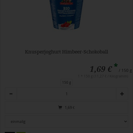
Knusperjoghurt Himbeer-Schokoball
*
1,69 €
/ 150 g
1 * 150 g (11,27 € / Kilogramm)
150 g
Anzahl
1,69
€