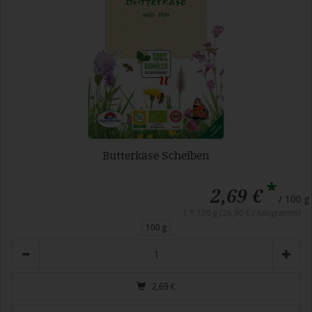
Butterkäse Scheiben
*
2,69 €
/ 100 g
1 * 100 g (26,90 € / Kilogramm)
100 g
Anzahl
2,69
€