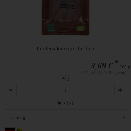
Rindersalami geschnitten
*
3,69 €
/ 60 g
1 * 60 g (61,50 € / Kilogramm)
60 g
Anzahl
3,69
€