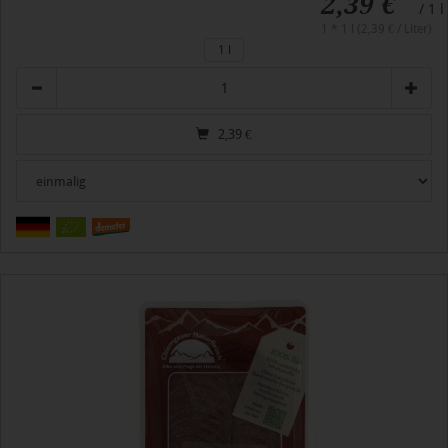
2,39 €
/ 1 l
1 * 1 l (2,39 € / Liter)
1 l
Anzahl
2,39
€