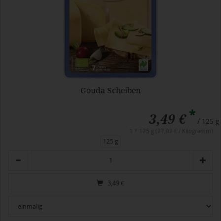
Gouda Scheiben
*
3,49 €
/ 125 g
1 * 125 g (27,92 € / Kilogramm)
125 g
Anzahl
3,49
€