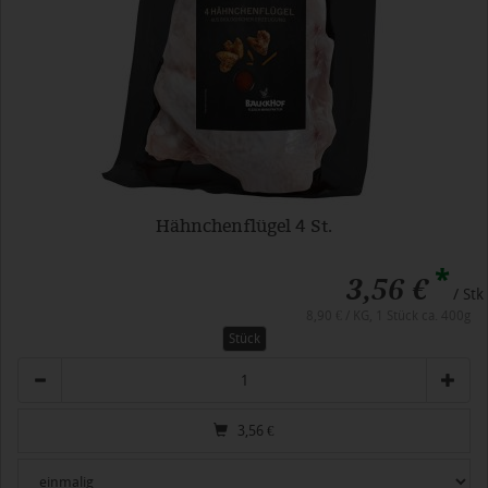
Hähnchenflügel 4 St.
*
3,56 €
/ Stk
8,90 € / KG, 1 Stück ca. 400g
Stück
Anzahl
3,56
€