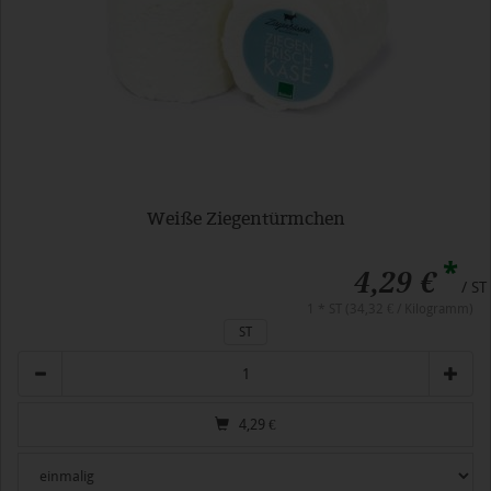
Weiße Ziegentürmchen
*
4,29 €
/ ST
1 * ST (34,32 € / Kilogramm)
ST
Anzahl
4,29
€