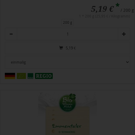
*
5,19 €
/ 200 g
1 * 200 g (25,95 € / Kilogramm)
200 g
Anzahl
5,19
€