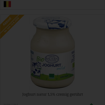
Aktion!
bis zum 16.8.2026
Joghurt natur 1,5% cremig gerührt
bisher 2,59 €