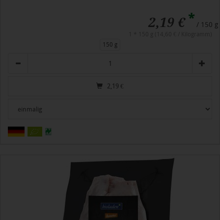
*
2,19 €
/ 150 g
1 * 150 g (14,60 € / Kilogramm)
150 g
Anzahl
2,19
€