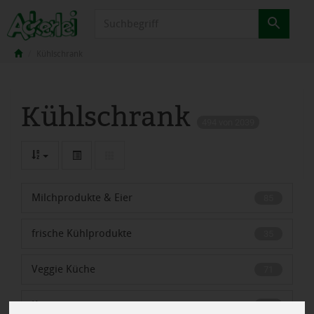
Produkt
Kühlschrank
Kühlschrank
494 von 2039
Milchprodukte & Eier
85
frische Kühlprodukte
35
Veggie Küche
71
Käse
140