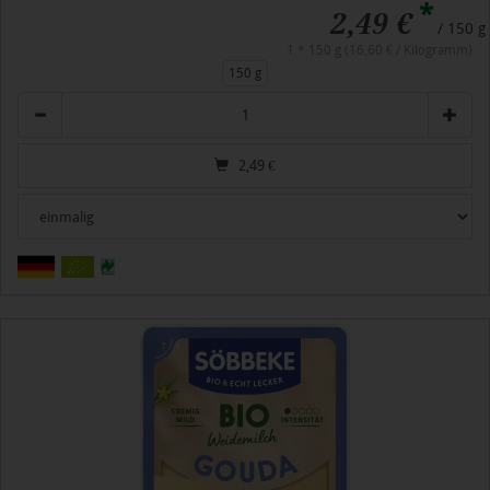
*
2,49 €
/ 150 g
1 * 150 g (16,60 € / Kilogramm)
150 g
Anzahl
2,49
€