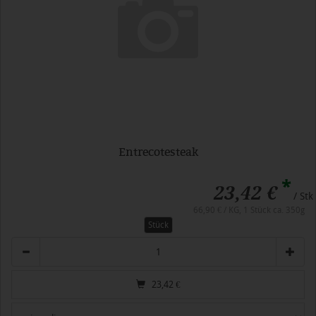
Entrecotesteak
*
23,42 €
/ Stk
66,90 € / KG, 1 Stück ca. 350g
Stück
Anzahl
23,42
€