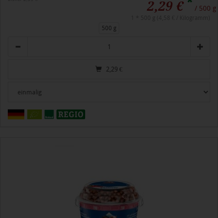
*
2,29 €
/ 500 g
1 * 500 g (4,58 € / Kilogramm)
500 g
Anzahl
2,29
€