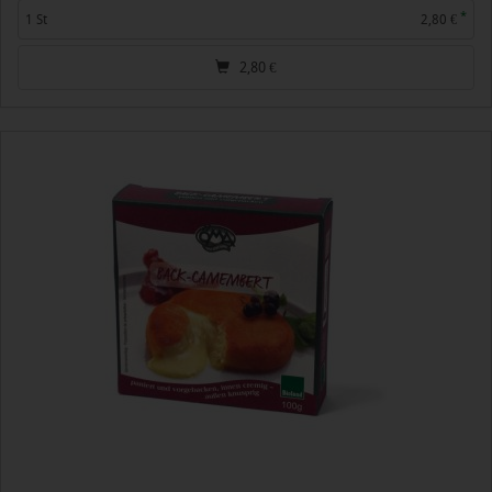
*
1 St
2,80 €
2,80
€