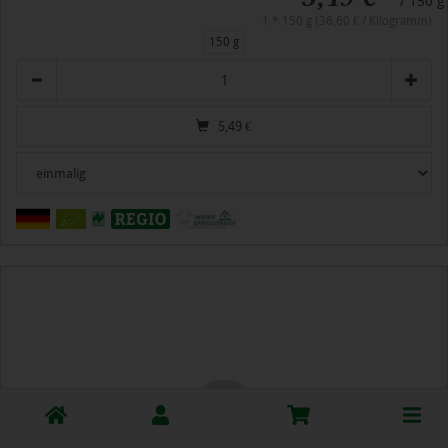
/ 150 g
1 * 150 g (36,60 € / Kilogramm)
150 g
Anzahl
5,49
€
Toggle
cart