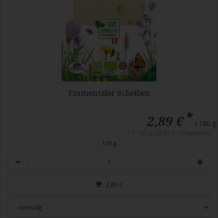
Emmentaler Scheiben
*
2,89 €
/ 100 g
1 * 100 g (28,90 € / Kilogramm)
100 g
Anzahl
2,89
€