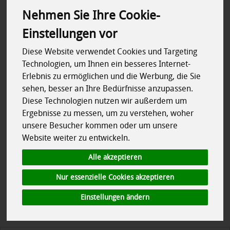
Nehmen Sie Ihre Cookie-
Fleisch, Wurst, Fisch
181
Einstellungen vor
Diese Website verwendet Cookies und Targeting
Technologien, um Ihnen ein besseres Internet-
Erlebnis zu ermöglichen und die Werbung, die Sie
sehen, besser an Ihre Bedürfnisse anzupassen.
Hersteller
Ernährung
Diese Technologien nutzen wir außerdem um
Ergebnisse zu messen, um zu verstehen, woher
Käse aus pasteurisierter Milch
unsere Besucher kommen oder um unsere
Website weiter zu entwickeln.
Käse aus thermisierter Milch
Allergene
Alle akzeptieren
Regional
Nur essenzielle Cookies akzeptieren
Rohmilchkäse
Einstellungen ändern