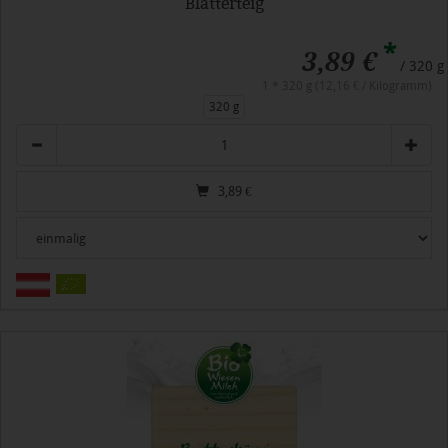
Blätterteig
*
3,89 €
/ 320 g
1 * 320 g (12,16 € / Kilogramm)
320 g
Anzahl
3,89
€