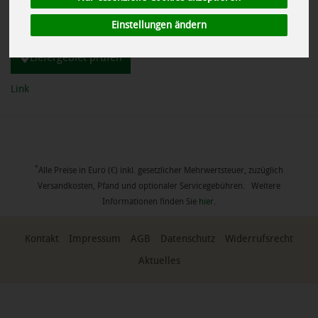
Postleitzahl bitte vollständig / fünfstellig eingeben. Die Prüfung
Einstellungen ändern
erfolgt erst nach Eingabe der letzten Stelle.
Liefergebiet prüfen
Link
*
Alle Preise in Euro (€) inkl. gesetzlicher Mehrwertsteuer, zuzüglich
Versandkosten, Pfand und optionaler Servicegebühren. Weitere
Informationen finden Sie
hier
.
Kontakt
Impressum
AGB
Datenschutz
Widerrufsrecht
Aktuelles