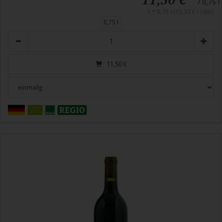
/ 0,75 l
1 * 0,75 l (15,33 € / Liter)
0,75 l
Anzahl
11,50
€