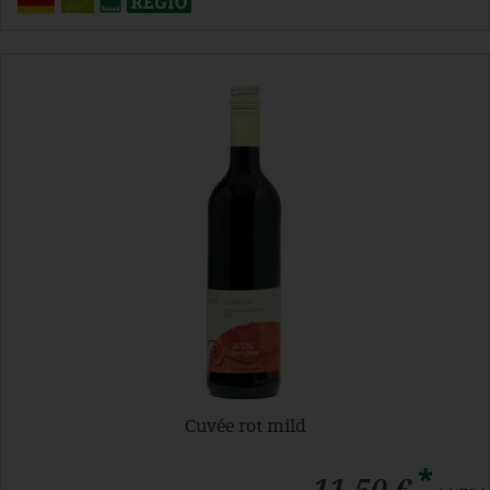
Cuvée rot mild
*
11,50 €