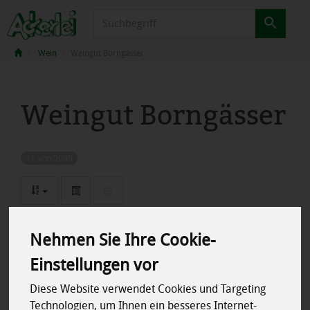
Produkt
Wein
Weingut Borngässer
Weingut Borngässer
11 von 2039
Nehmen Sie Ihre Cookie-
Hersteller
Allergene
Einstellungen vor
Diese Website verwendet Cookies und Targeting
Merkmale
Technologien, um Ihnen ein besseres Internet-