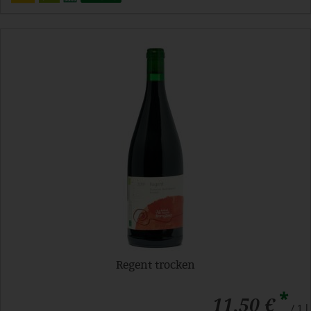
Regent trocken
*
11,50 €
/ 1 l