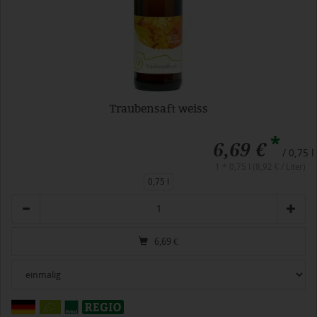
Traubensaft weiss
*
6,69 €
/ 0,75 l
1 * 0,75 l (8,92 € / Liter)
0,75 l
Anzahl
6,69
€