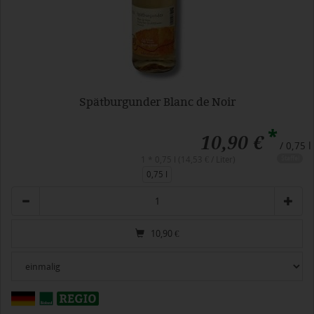
Spätburgunder Blanc de Noir
*
10,90 €
/ 0,75 l
Staffel
1 * 0,75 l (14,53 € / Liter)
0,75 l
Anzahl
10,90
€