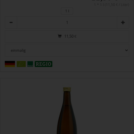
1 * 1 l (11,50 € / Liter)
1 l
Anzahl
11,50
€