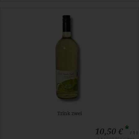
Trink zwei
*
10,50 €
/ 1 l