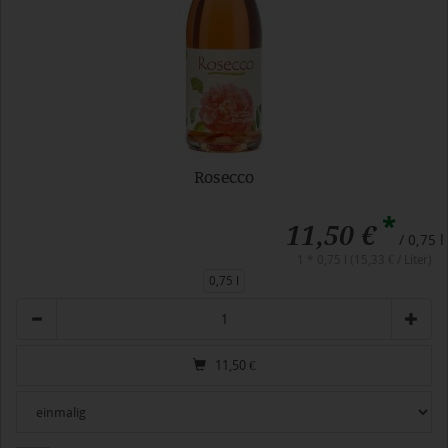
Rosecco
*
11,50 €
/ 0,75 l
1 * 0,75 l (15,33 € / Liter)
0,75 l
Anzahl
11,50
€