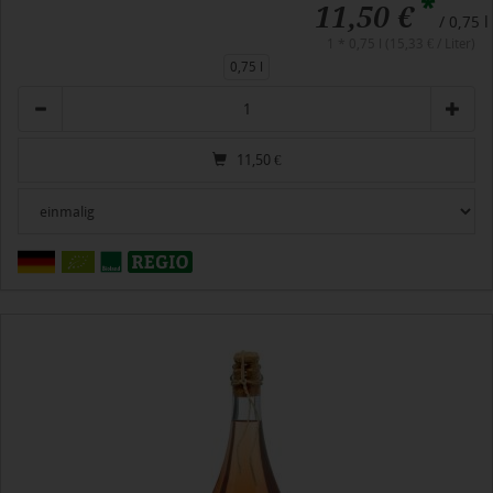
*
11,50 €
/ 0,75 l
1 * 0,75 l (15,33 € / Liter)
0,75 l
Anzahl
11,50
€