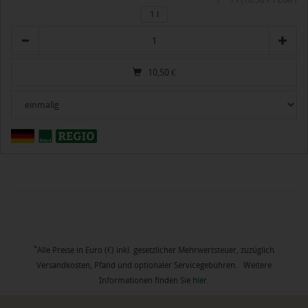
1 * 1 l (10,50 € / Liter)
1 l
Anzahl
10,50
€
*
Alle Preise in Euro (€) inkl. gesetzlicher Mehrwertsteuer, zuzüglich
Versandkosten, Pfand und optionaler Servicegebühren. Weitere
Informationen finden Sie
hier
.