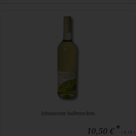
Johanniter halbtrocken
*
10,50 €
/ 0,75 l