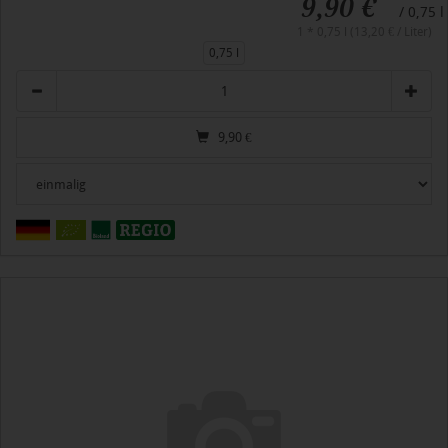
9,90 €
/ 0,75 l
1 * 0,75 l (13,20 € / Liter)
0,75 l
Anzahl
9,90
€