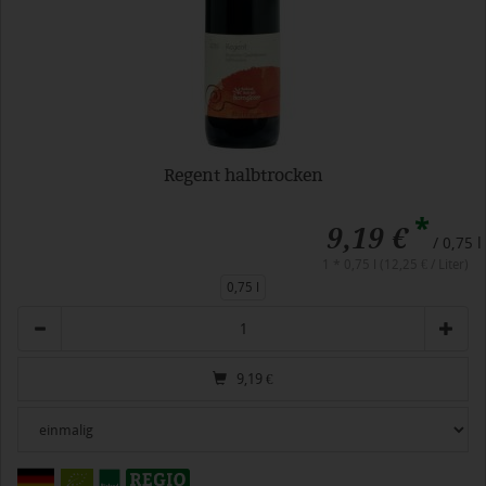
Regent halbtrocken
*
9,19 €
/ 0,75 l
1 * 0,75 l (12,25 € / Liter)
0,75 l
Anzahl
9,19
€