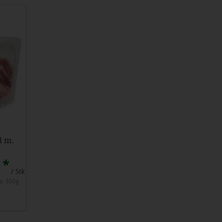
d m.
*
/ Stk
ca. 300g