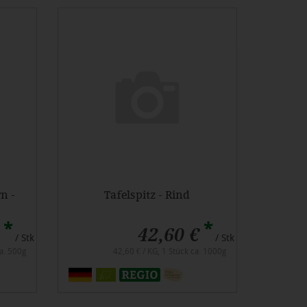
n -
Tafelspitz - Rind
*
*
42,60 €
/ Stk
/ Stk
ca. 500g
42,60 € / KG, 1 Stück ca. 1000g