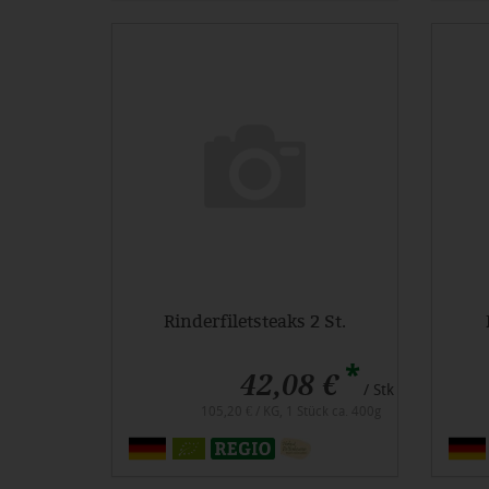
Rinderfiletsteaks 2 St.
*
42,08 €
/ Stk
105,20 € / KG, 1 Stück ca. 400g