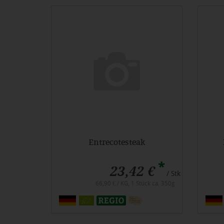
Entrecotesteak
*
23,42 €
/ Stk
66,90 € / KG, 1 Stück ca. 350g