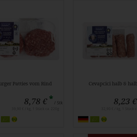
urger Patties vom Rind
Cevapcici halb & hal
*
8,78 €
8,23 €
/ Stk
39,90 € / kg, 1 Stück ca. 220g
32,90 € / kg, 1 Stück 