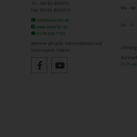
Tel.: 06183-800400
Mo - Mi
Fax: 06183-8004029
info@ackerlei.de
Do - Fr
www.ackerlei.de
0179-4467792
Weitere aktuelle Informationen und
Öffnungs
interessante Videos:
Kurznac
0179 4