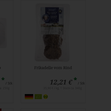
b
Frikadelle vom Rind
*
*
12,21 €
/ Stk
/ Stk
ca. 250g
35,90 € / kg, 1 Stück ca. 340g