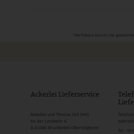
*
Alle Preise in Euro (€) inkl. gesetzl
Ackerlei Lieferservice
Tele
Liefe
Rebekka und Thomas Zell OHG
Telefoni
An der Landwehr 6
während
D-63486 Bruchköbel-Oberissigheim
Tel.: 0