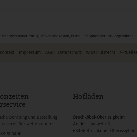
icher Mehrwertsteuer, zuzüglich Versandkosten, Pfand und optionaler Servicegebühren
Kontakt
Impressum
AGB
Datenschutz
Widerrufsrecht
Aktuelle
fonzeiten
Hofläden
rservice
sche Beratung und Bestellung
Bruchköbel-Oberissigheim
 unserer Bürozeiten unter:
An der Landwehr 6
63486 Bruchköbel-Oberissighei
6183-800400