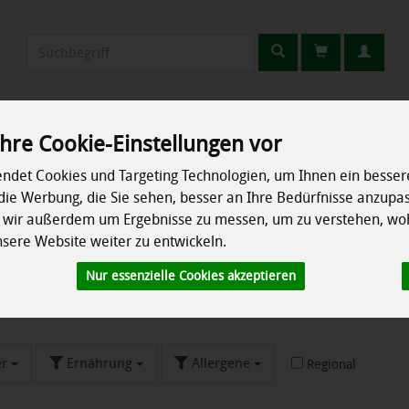
Produkt
Erzeuger
Rezepte
So geht's
Info
hre Cookie-Einstellungen vor
ndet Cookies und Targeting Technologien, um Ihnen ein bessere
chrank
Speisekammer
Ökokisten
Besonderes
die Werbung, die Sie sehen, besser an Ihre Bedürfnisse anzupa
n wir außerdem um Ergebnisse zu messen, um zu verstehen, wo
d
ere Website weiter zu entwickeln.
Nur essenzielle Cookies akzeptieren
er
Ernährung
Allergene
Regional