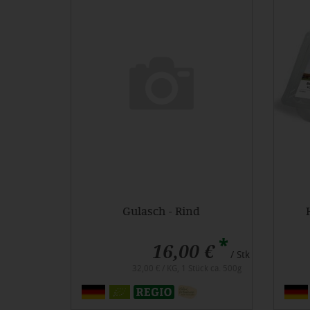
Gulasch - Rind
*
16,00 €
/ Stk
32,00 € / KG, 1 Stück ca. 500g