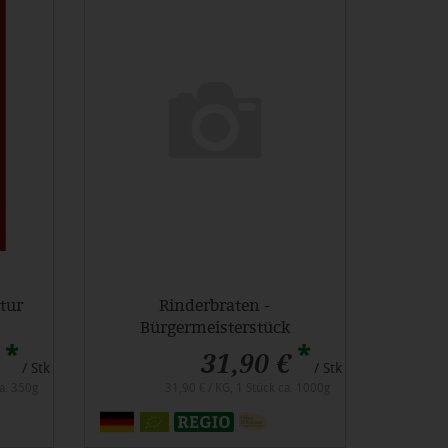
tur
Rinderbraten -
Bürgermeisterstück
*
*
31,90 €
/ Stk
/ Stk
ca. 350g
31,90 € / KG, 1 Stück ca. 1000g