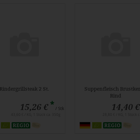
Rindergrillsteak 2 St.
Suppenfleisch Brustker
Rind
*
15,26 €
14,40 €
/ Stk
43,60 € / KG, 1 Stück ca. 350g
28,80 € / KG, 1 Stück 