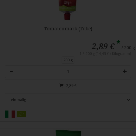
Tomatenmark (Tube)
*
2,89 €
/ 200 g
1 * 200 g (14,45 € / Kilogramm)
200 g
Anzahl
2,89
€