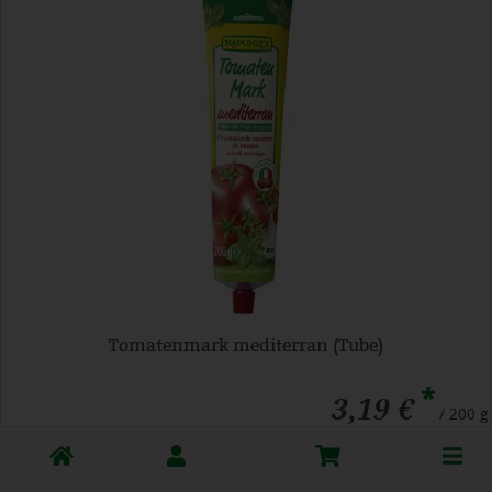
Tomatenmark mediterran (Tube)
*
3,19 €
/ 200 g
1 * 200 g (15,95 € / Kilogramm)
Toggle
200 g
cart
Anzahl