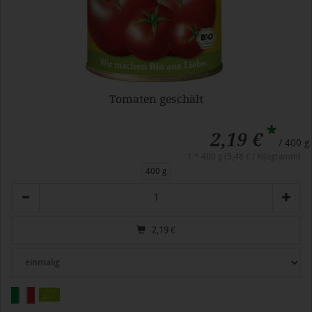
Tomaten geschält
*
2,19 €
/ 400 g
1 * 400 g (5,48 € / Kilogramm)
400 g
Anzahl
2,19
€