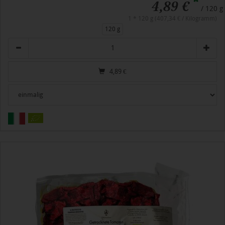
*
4,89 €
/ 120 g
1 * 120 g (407,34 € / Kilogramm)
120 g
Anzahl
4,89
€