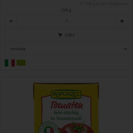
1 * 500 g (4,18 € / Kilogramm)
500 g
Anzahl
2,09
€