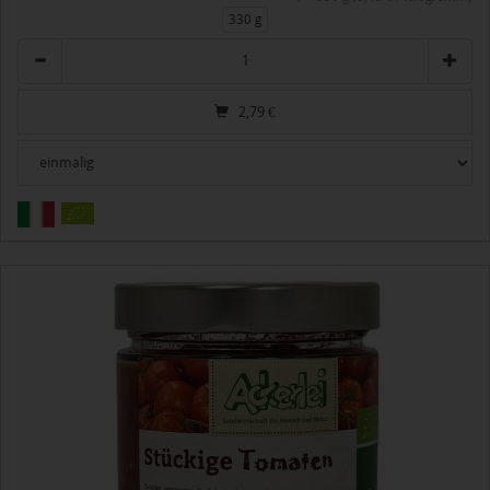
330 g
Anzahl
2,79
€