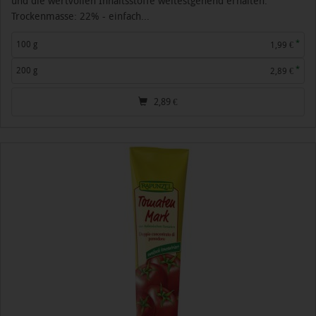
und die wertvollen Inhaltsstoffe weitestgehend erhalten.
Trockenmasse: 22% - einfach...
*
100 g
1,99 €
*
200 g
2,89 €
2,89
€