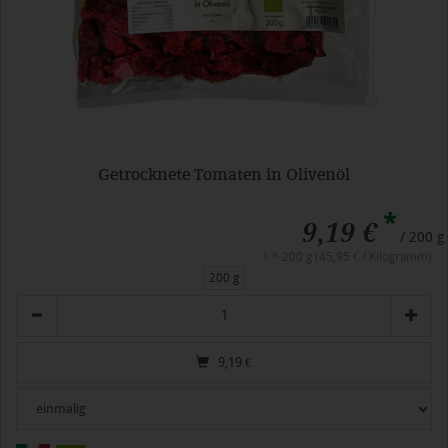
Getrocknete Tomaten in Olivenöl
*
9,19 €
/ 200 g
1 * 200 g (45,95 € / Kilogramm)
200 g
Anzahl
9,19
€