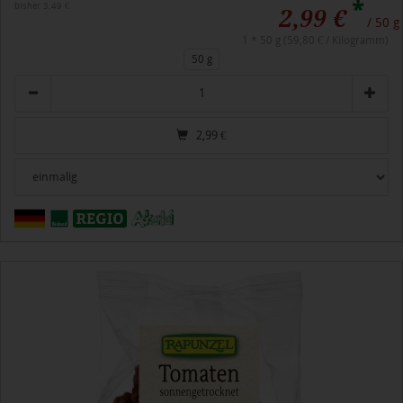
*
bisher 3,49 €
2,99 €
/ 50 g
1 * 50 g (59,80 € / Kilogramm)
50 g
Anzahl
2,99
€