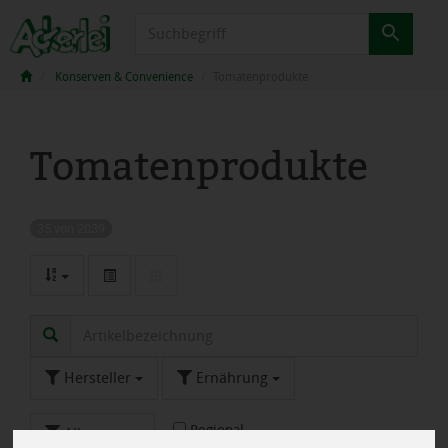
Produkt
Konserven & Convenience
Tomatenprodukte
Tomatenprodukte
35 von 2039
Hersteller
Ernährung
Regional
Allergene