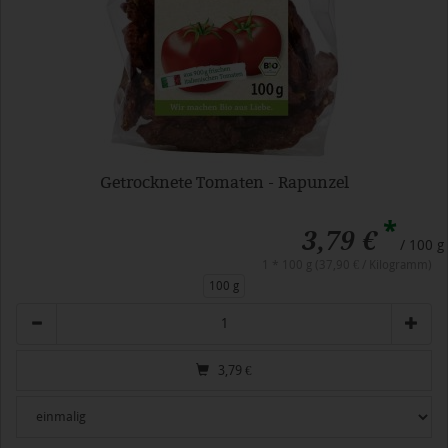
Getrocknete Tomaten - Rapunzel
*
3,79 €
/ 100 g
1 * 100 g (37,90 € / Kilogramm)
100 g
Anzahl
3,79
€