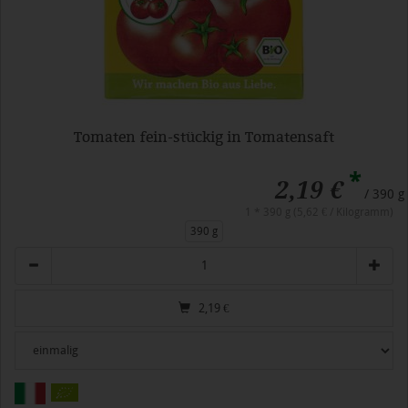
Tomaten fein-stückig in Tomatensaft
*
2,19 €
/ 390 g
1 * 390 g (5,62 € / Kilogramm)
390 g
Anzahl
2,19
€