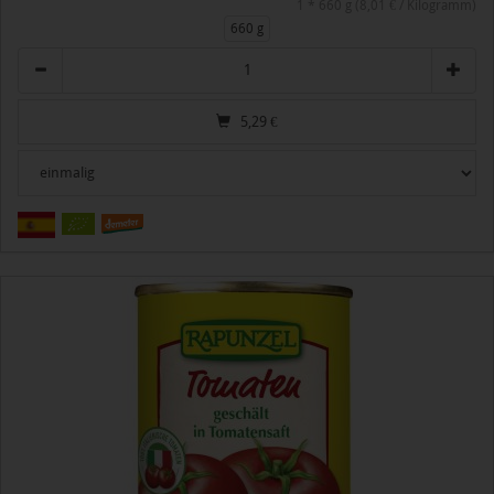
1 * 660 g (8,01 € / Kilogramm)
660 g
Anzahl
5,29
€