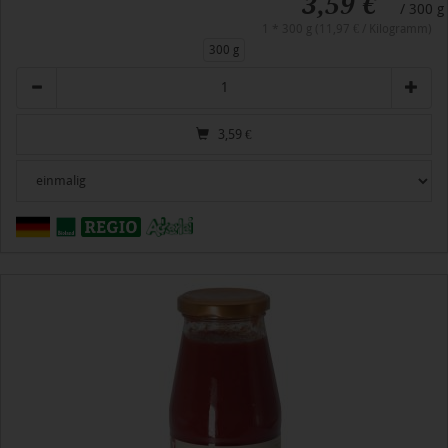
3,59 €
/ 300 g
1 * 300 g (11,97 € / Kilogramm)
300 g
Anzahl
3,59
€