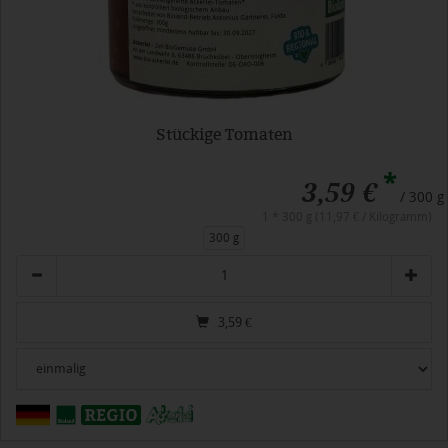
Stückige Tomaten
*
3,59 €
/ 300 g
1 * 300 g (11,97 € / Kilogramm)
300 g
Anzahl
3,59
€