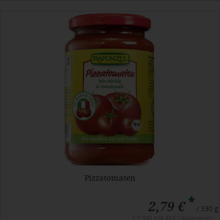
Pizzatomaten
*
2,79 €
/ 330 g
1 * 330 g (8,45 € / Kilogramm)