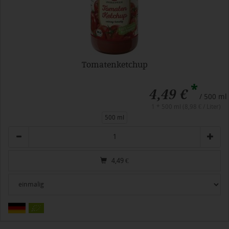
Tomatenketchup
*
4,49 €
/ 500 ml
1 * 500 ml (8,98 € / Liter)
500 ml
Anzahl
4,49
€