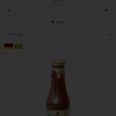
500 ml
Anzahl
4,49
€