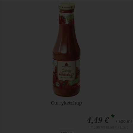
Curryketchup
*
4,49 €
/ 500 ml
1 * 500 ml (8,98 € / Liter)