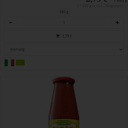
/ 680 g
1 * 680 g (4,10 € / Kilogramm)
680 g
Anzahl
2,79
€