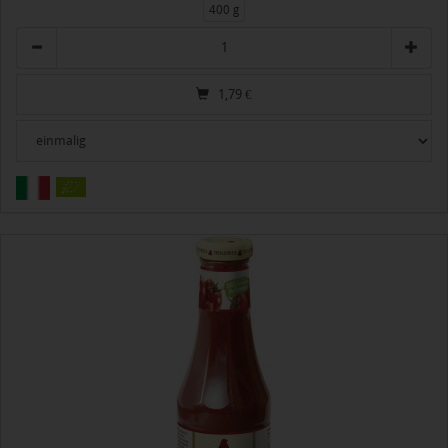
400 g
Anzahl
1,79
€