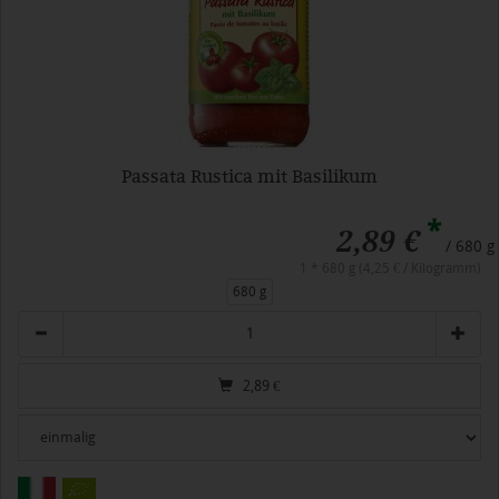
Passata Rustica mit Basilikum
*
2,89 €
/ 680 g
1 * 680 g (4,25 € / Kilogramm)
680 g
Anzahl
2,89
€