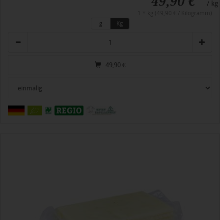
49,90 €
/ kg
1 * kg (49,90 € / Kilogramm)
g
Kg
Anzahl
49,90
€