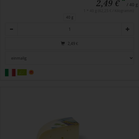
*
2,49 €
/ 40 g
1 * 40 g (62,25 € / Kilogramm)
40 g
Anzahl
2,49
€