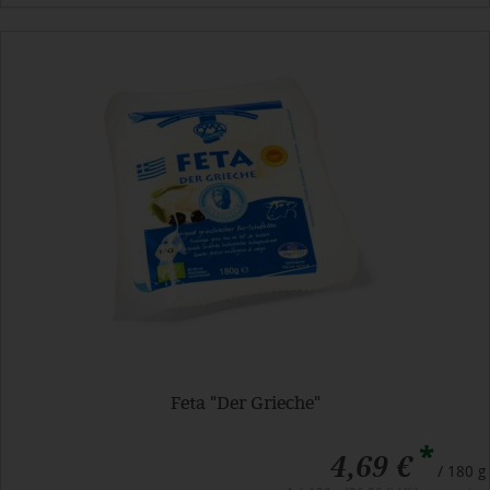
Feta "Der Grieche"
*
4,69 €
/ 180 g