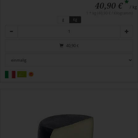
*
40,90 €
/ kg
1 * kg (40,90 € / Kilogramm)
g
Kg
Anzahl
40,90
€