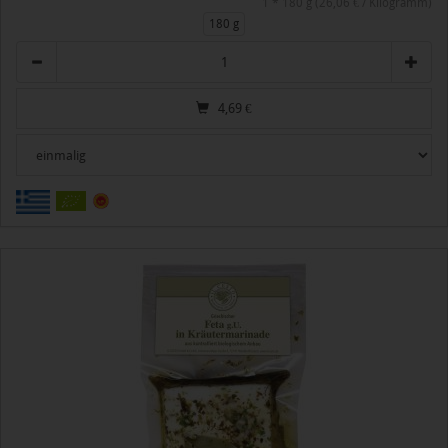
1 * 180 g (26,06 € / Kilogramm)
180 g
Anzahl
4,69
€