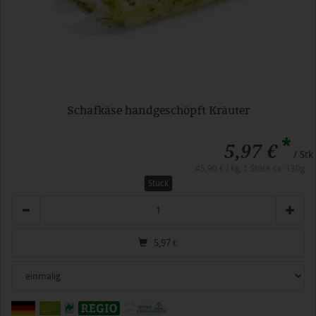
Schafkäse handgeschöpft Kräuter
*
5,97 €
/ Stk
45,90 € / kg, 1 Stück ca. 130g
Stück
Anzahl
5,97
€