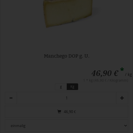
Manchego DOP g. U.
*
46,90 €
/ kg
1 * kg (46,90 € / Kilogramm)
g
Kg
Anzahl
46,90
€