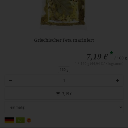
Griechischer Feta mariniert
*
7,19 €
/ 160 g
1 * 160 g (44,94 € / Kilogramm)
160 g
Anzahl
7,19
€