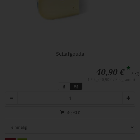
Schafgouda
*
40,90 €
/ kg
1 * kg (40,90 € / Kilogramm)
g
Kg
Anzahl
40,90
€