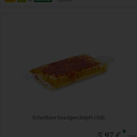
Schafkäse handgeschöpft Chili
*
5,97 €
/ Stk