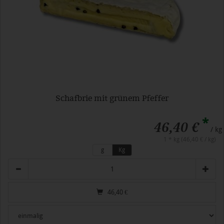
Schafbrie mit grünem Pfeffer
*
46,40 €
/ kg
1 * kg (46,40 € / kg)
g
Kg
Anzahl
46,40
€