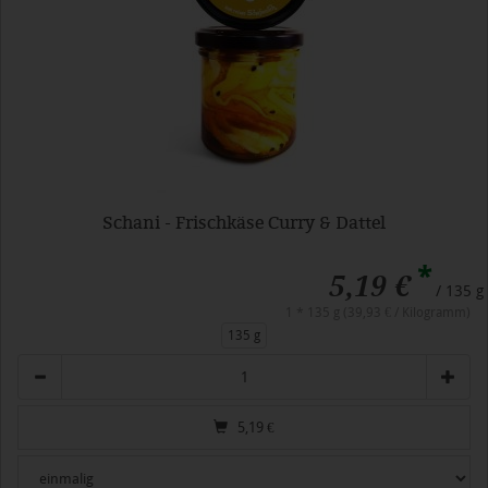
Schani - Frischkäse Curry & Dattel
*
5,19 €
/ 135 g
1 * 135 g (39,93 € / Kilogramm)
135 g
Anzahl
5,19
€