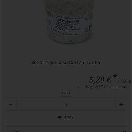
Schaffrischkäse Gartenkräuter
*
5,29 €
/ 150 g
1 * 150 g (35,27 € / Kilogramm)
150 g
Anzahl
5,29
€