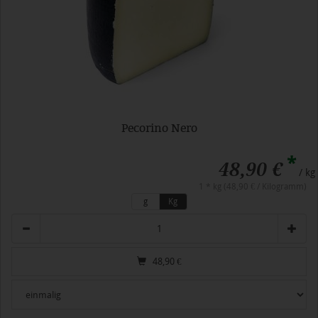
Pecorino Nero
*
48,90 €
/ kg
1 * kg (48,90 € / Kilogramm)
g
Kg
Anzahl
48,90
€