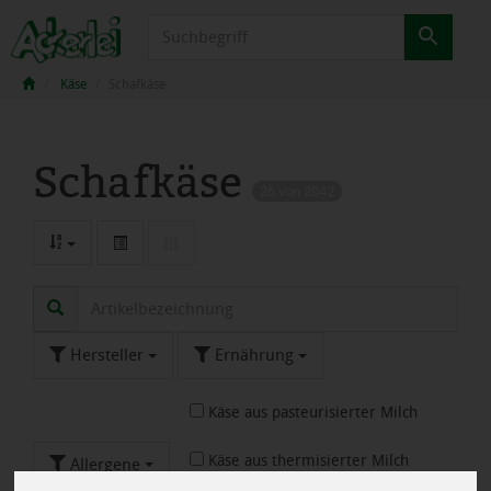
Produkt
Käse
Schafkäse
Schafkäse
26 von 2042
Hersteller
Ernährung
Käse aus pasteurisierter Milch
Käse aus thermisierter Milch
Allergene