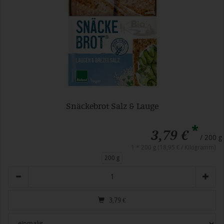
Snäckebrot Salz & Lauge
*
3,79 €
/ 200 g
1 * 200 g (18,95 € / Kilogramm)
200 g
Anzahl
3,79
€