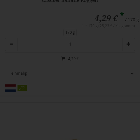
Cracker Banane Roggen
*
4,29 €
/ 170 g
1 * 170 g (25,23 € / Kilogramm)
170 g
Anzahl
4,29
€