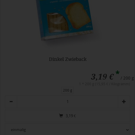
Dinkel Zwieback
*
3,19 €
/ 200 g
1 * 200 g (15,95 € / Kilogramm)
200 g
Anzahl
3,19
€