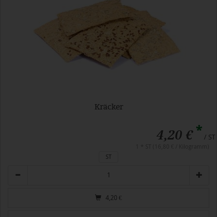
Kräcker
*
4,20 €
/ ST
1 * ST (16,80 € / Kilogramm)
ST
Anzahl
4,20
€