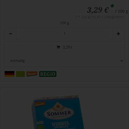
*
3,29 €
/ 200 g
1 * 200 g (16,45 € / Kilogramm)
200 g
Anzahl
3,29
€