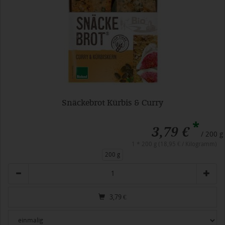
Snäckebrot Kürbis & Curry
*
3,79 €
/ 200 g
1 * 200 g (18,95 € / Kilogramm)
200 g
Anzahl
3,79
€