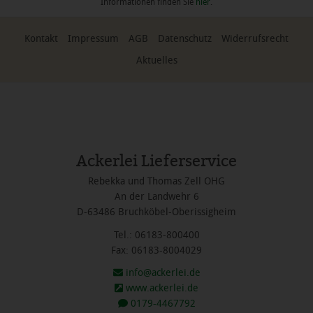
Informationen finden Sie
hier
.
Kontakt
Impressum
AGB
Datenschutz
Widerrufsrecht
Aktuelles
Ackerlei Lieferservice
Rebekka und Thomas Zell OHG
An der Landwehr 6
D-63486 Bruchköbel-Oberissigheim
Tel.: 06183-800400
Fax: 06183-8004029
info@ackerlei.de
www.ackerlei.de
0179-4467792