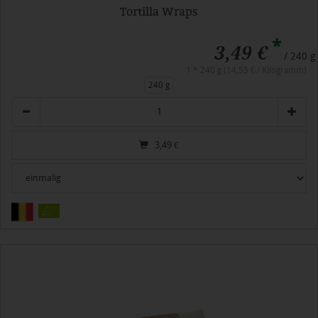
Tortilla Wraps
*
3,49 €
/ 240 g
1 * 240 g (14,55 € / Kilogramm)
240 g
Anzahl
3,49
€