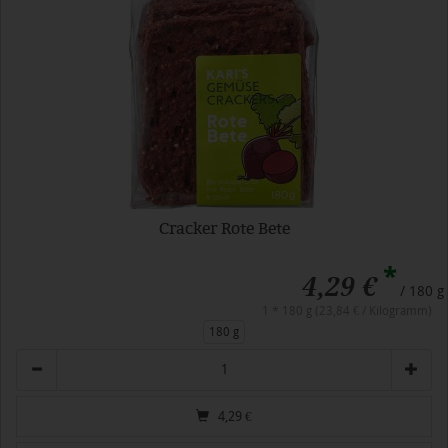
Cracker Rote Bete
*
4,29 €
/ 180 g
1 * 180 g (23,84 € / Kilogramm)
180 g
Anzahl
4,29
€