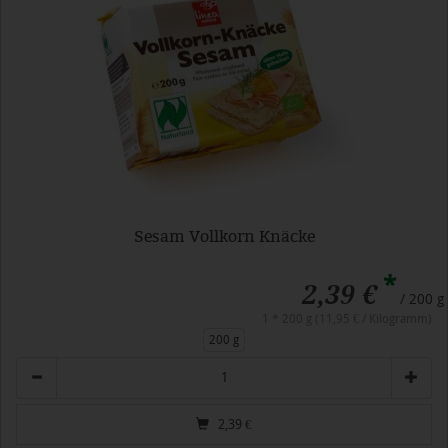
Sesam Vollkorn Knäcke
*
2,39 €
/ 200 g
1 * 200 g (11,95 € / Kilogramm)
200 g
Anzahl
2,39
€