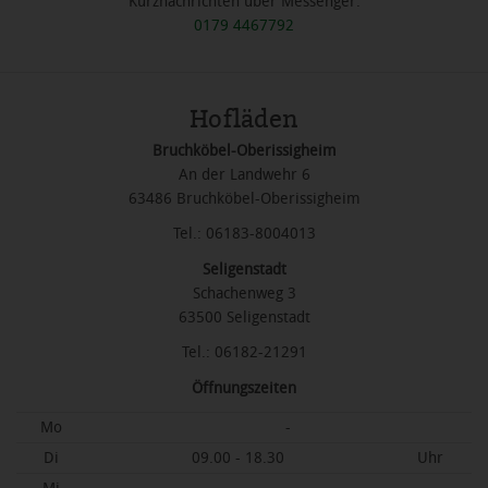
Kurznachrichten über Messenger:
0179 4467792
Hofläden
Bruchköbel-Oberissigheim
An der Landwehr 6
63486 Bruchköbel-Oberissigheim
Tel.: 06183-8004013
Seligenstadt
Schachenweg 3
63500 Seligenstadt
Tel.: 06182-21291
Öffnungszeiten
Mo
-
Di
09.00 - 18.30
Uhr