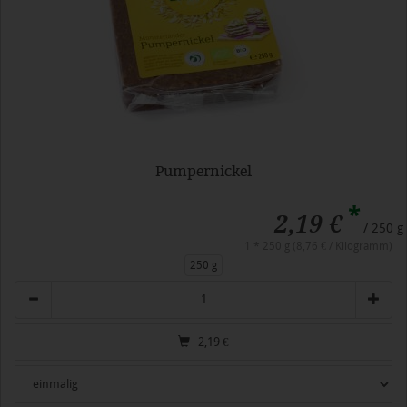
Pumpernickel
*
2,19 €
/ 250 g
1 * 250 g (8,76 € / Kilogramm)
250 g
Anzahl
2,19
€