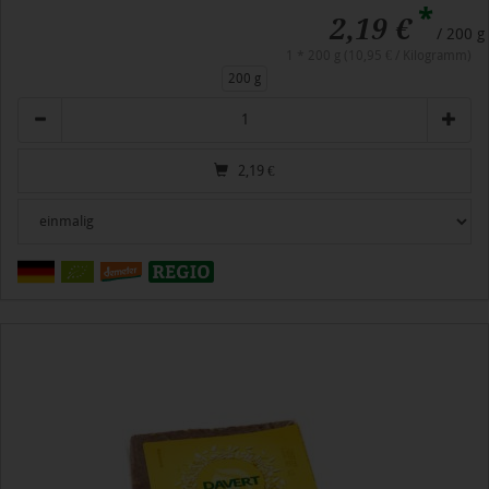
*
2,19 €
/ 200 g
1 * 200 g (10,95 € / Kilogramm)
200 g
Anzahl
2,19
€