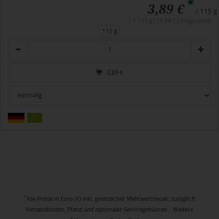
*
3,89 €
/ 115 g
1 * 115 g (33,84 € / Kilogramm)
115 g
Anzahl
3,89
€
*
Alle Preise in Euro (€) inkl. gesetzlicher Mehrwertsteuer, zuzüglich
Versandkosten, Pfand und optionaler Servicegebühren. Weitere