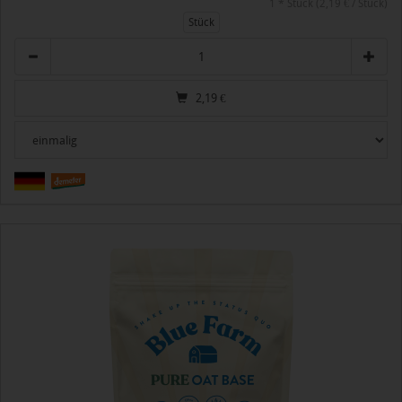
1 * Stück (2,19 € / Stück)
Stück
Anzahl
2,19
€