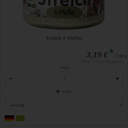
Streich 4-Pfeffer
*
3,19 €
/ 180 g
1 * 180 g (17,74 € / Kilogramm)
180 g
Anzahl
3,19
€