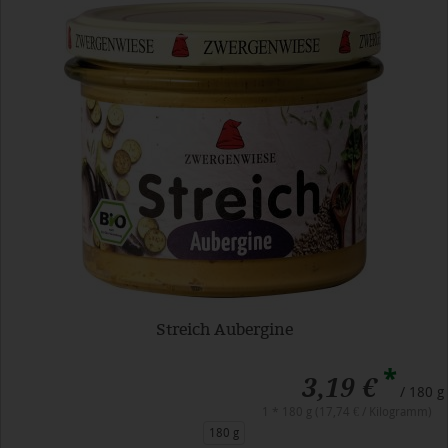
Streich Aubergine
*
3,19 €
/ 180 g
1 * 180 g (17,74 € / Kilogramm)
180 g