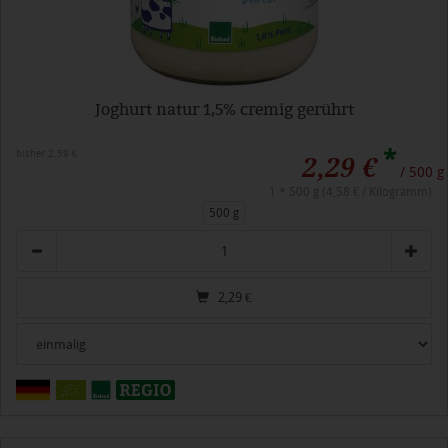
Joghurt natur 1,5% cremig gerührt
*
bisher 2,59 €
2,29 €
/ 500 g
1 * 500 g (4,58 € / Kilogramm)
500 g
Anzahl
2,29
€