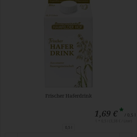
Frischer Haferdrink
*
1,69 €
/ 0,5 l
1 * 0,5 l (3,38 € / Liter)
0,5 l
Anzahl