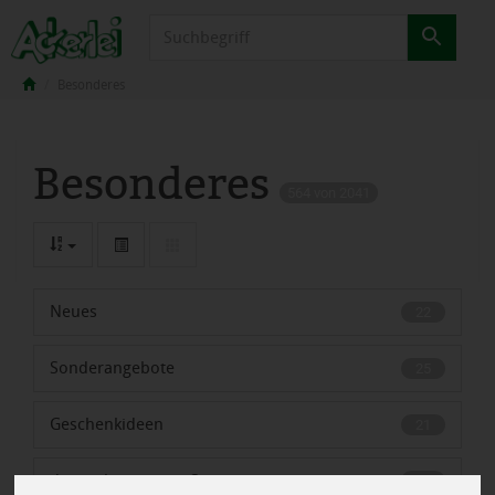
Produkt
Besonderes
Besonderes
564 von 2041
Neues
22
Sonderangebote
25
Geschenkideen
21
das verlässt unser Sortiment
49