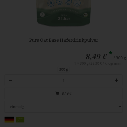
Pure Oat Base Haferdrinkpulver
*
8,49 €
/ 300 g
1 * 300 g (28,30 € / Kilogramm)
300 g
Anzahl
8,49
€