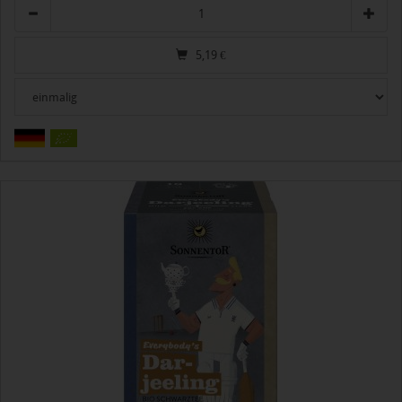
Anzahl
5,19
€