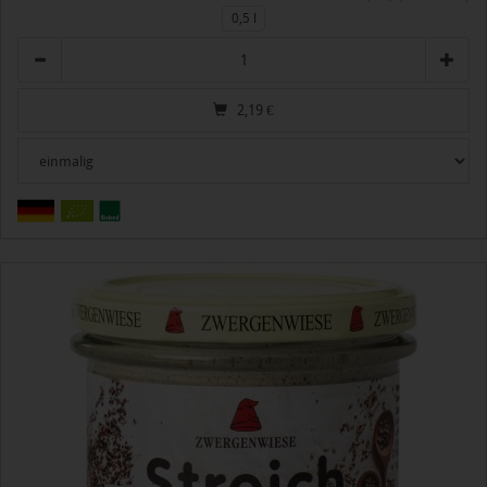
0,5 l
Anzahl
2,19
€