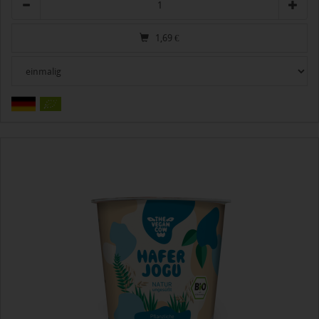
1,69
€