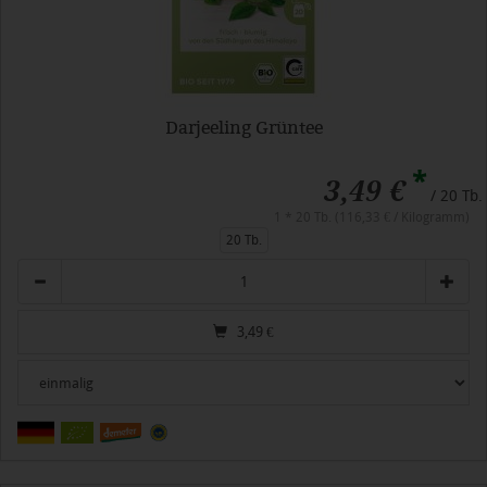
Darjeeling Grüntee
*
3,49 €
/ 20 Tb.
1 * 20 Tb. (116,33 € / Kilogramm)
20 Tb.
Anzahl
3,49
€