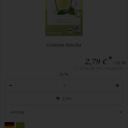
Grüntee Sencha
*
2,79 €
/ 20 Tb.
1 * 20 Tb. (92,99 € / Kilogramm)
20 Tb.
Anzahl
2,79
€