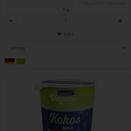
1 * 75 g (54,52 € / Kilogramm)
75 g
Anzahl
4,09
€