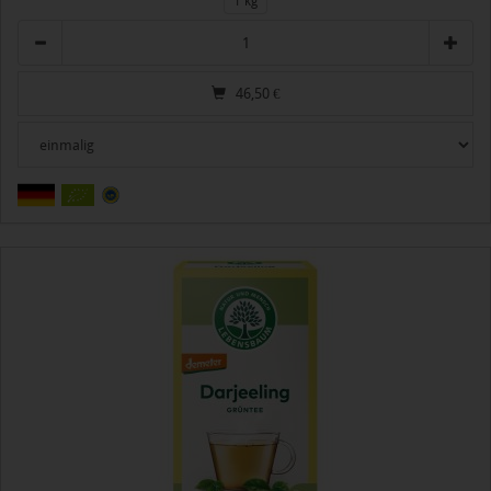
1 kg
Anzahl
46,50
€