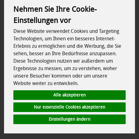
Nehmen Sie Ihre Cookie-
Großgebinde
42
Einstellungen vor
Gutscheine
7
Diese Website verwendet Cookies und Targeting
Technologien, um Ihnen ein besseres Internet-
Erlebnis zu ermöglichen und die Werbung, die Sie
sehen, besser an Ihre Bedürfnisse anzupassen.
Diese Technologien nutzen wir außerdem um
Ergebnisse zu messen, um zu verstehen, woher
Hersteller
Ernährung
unsere Besucher kommen oder um unsere
Website weiter zu entwickeln.
Käse aus pasteurisierter Milch
Alle akzeptieren
Käse aus thermisierter Milch
Nur essenzielle Cookies akzeptieren
Allergene
Regional
Einstellungen ändern
Rohmilchkäse