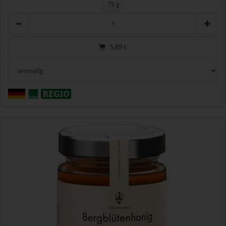
75 g
Anzahl
5,89
€