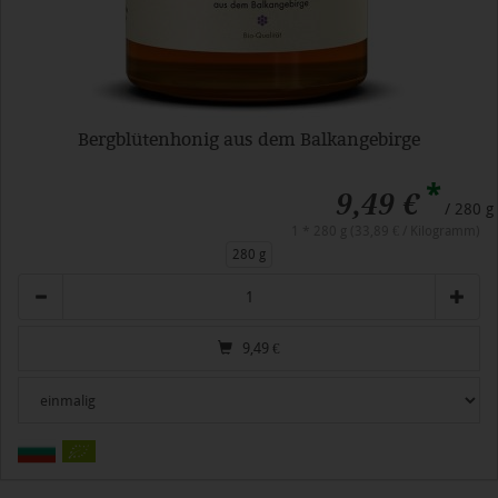
Bergblütenhonig aus dem Balkangebirge
*
9,49 €
/ 280 g
1 * 280 g (33,89 € / Kilogramm)
280 g
Anzahl
9,49
€