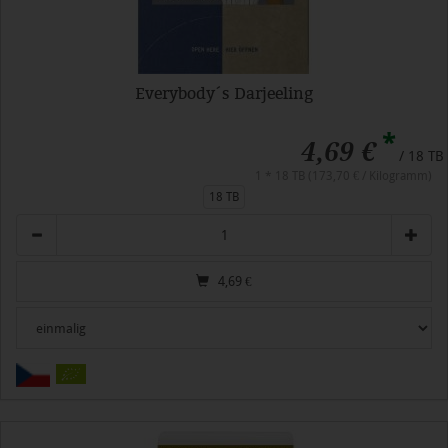
Everybody´s Darjeeling
*
4,69 €
/ 18 TB
1 * 18 TB (173,70 € / Kilogramm)
18 TB
Anzahl
4,69
€