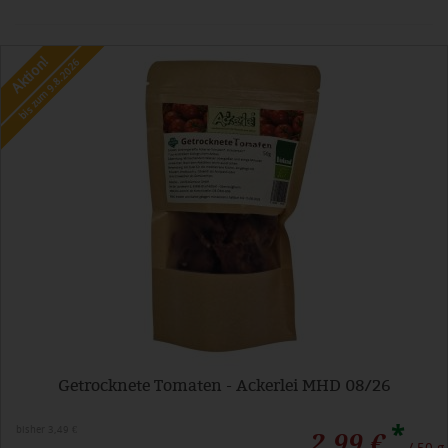
Aktion!
bis zum 9.8.2026
Getrocknete Tomaten - Ackerlei MHD 08/26
*
bisher 3,49 €
2,99 €