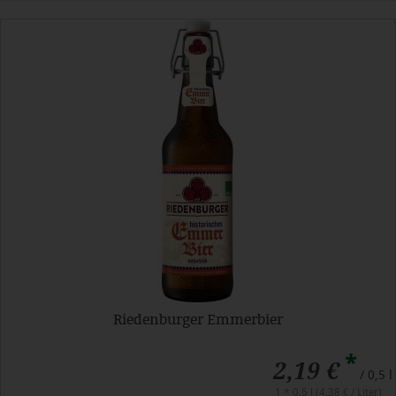
Riedenburger Emmerbier
*
2,19 €
/ 0,5 l
1 * 0,5 l (4,38 € / Liter)