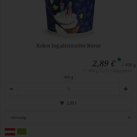
Kokos Jog.alternative Natur
*
2,89 €
/ 400 g
1 * 400 g (7,23 € / Kilogramm)
400 g
Anzahl
2,89
€