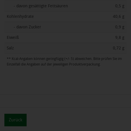
- davon gesättigte Fettsäuren
0,5 g
Kohlenhydrate
40,6 g
- davon Zucker
0,9 g
Eiweiß
9,8 g
Salz
0,72 g
** Kcal-Angaben können geringfügig (+/- 5) abweichen. Bitte prüfen Sie im
Einzelfall die Angaben auf der jeweiligen Produktverpackung.
Zurück