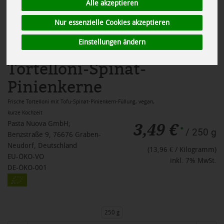
Alle akzeptieren
Nur essenzielle Cookies akzeptieren
Einstellungen ändern
Tortelloni-Spinat-
Pinienkerne
Frische Tortelloni mit Tofu-Spinat-Pinienkern-Füllung, vegan,
kurze Kochzeit
3,49 €
Pasta Nuova GmbH;
*
/ 250 g
Benzstraße 9, 76676 Graben-
Neudorf, Deutschland
(13,96 € / Kilogramm)
EU-ÖKO-VO
inkl. 7% MwSt.
DE-ÖKO-001
250 g