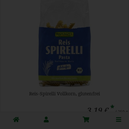
Reis-Spirelli Vollkorn, glutenfrei
*
3,19 €
/ 250 g
1 * 250 g (12,76 € / Kilogramm)
Toggle
250 g
cart