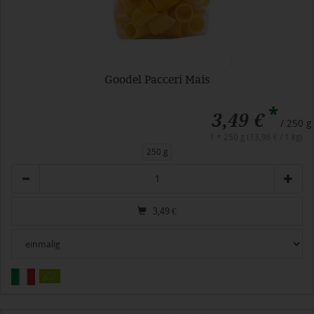
Goodel Pacceri Mais
*
3,49 €
/ 250 g
1 * 250 g (13,96 € / 1 kg)
250 g
Anzahl
3,49
€