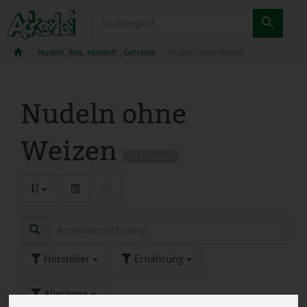
Produkt
Nudeln, Reis, Hülsenfr., Getreide
Nudeln ohne Weizen
Nudeln ohne
Weizen
21 von 2039
Hersteller
Ernährung
Allergene