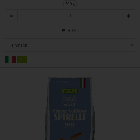
500 g
Anzahl
4,19
€