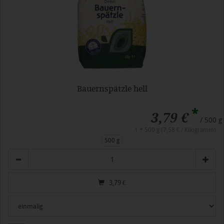
Bauernspätzle hell
*
3,79 €
/ 500 g
1 * 500 g (7,58 € / Kilogramm)
500 g
Anzahl
3,79
€