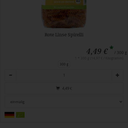
Rote Linse Spirelli
*
4,49 €
/ 300 g
1 * 300 g (14,97 € / Kilogramm)
300 g
Anzahl
4,49
€