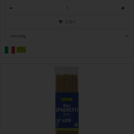
Anzahl
3,19
€