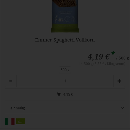
Emmer-Spaghetti Vollkorn
*
4,19 €
/ 500 g
1 * 500 g (8,38 € / Kilogramm)
500 g
Anzahl
4,19
€