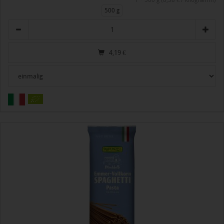
1 * 500 g (8,38 € / Kilogramm)
500 g
Anzahl
4,19
€