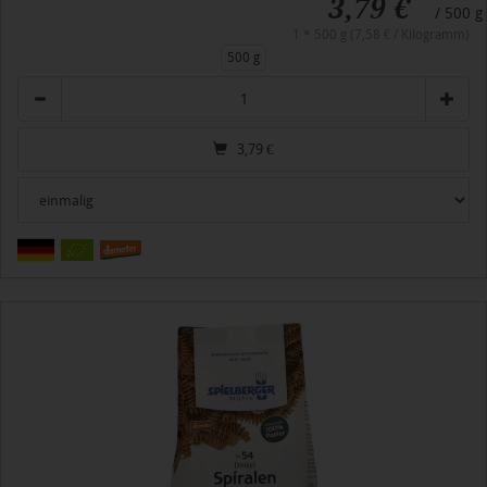
3,79 €
/ 500 g
1 * 500 g (7,58 € / Kilogramm)
500 g
Anzahl
3,79
€