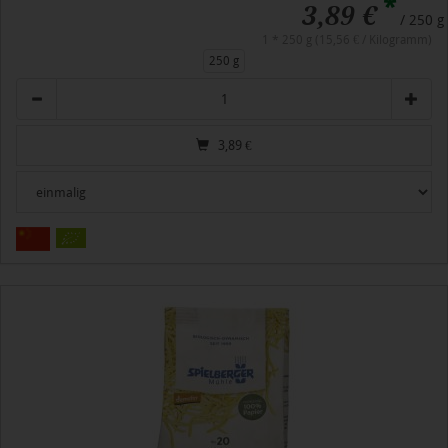
*
3,89 €
/ 250 g
1 * 250 g (15,56 € / Kilogramm)
250 g
Anzahl
3,89
€