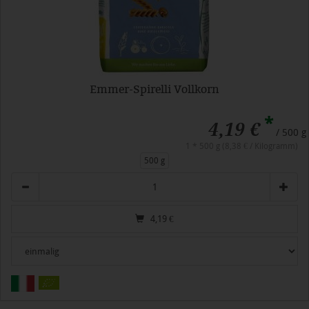
Emmer-Spirelli Vollkorn
*
4,19 €
/ 500 g
1 * 500 g (8,38 € / Kilogramm)
500 g
Anzahl
4,19
€