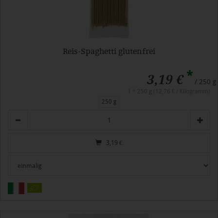
Reis-Spaghetti glutenfrei
*
3,19 €
/ 250 g
1 * 250 g (12,76 € / Kilogramm)
250 g
Anzahl
3,19
€