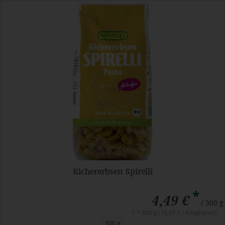
Kichererbsen Spirelli
*
4,49 €
/ 300 g
1 * 300 g (14,97 € / Kilogramm)
300 g