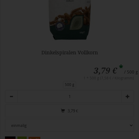
Dinkelspiralen Vollkorn
*
3,79 €
/ 500 g
1 * 500 g (7,58 € / Kilogramm)
500 g
Anzahl
3,79
€