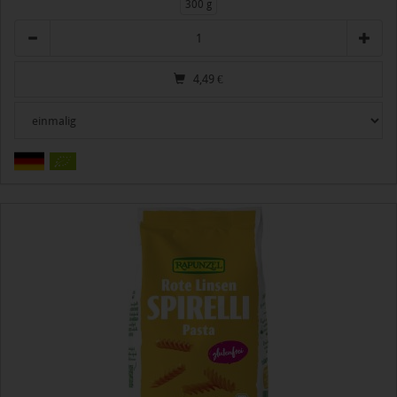
300 g
Anzahl
4,49
€