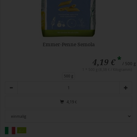
Emmer-Penne Semola
*
4,19 €
/ 500 g
1 * 500 g (8,38 € / Kilogramm)
500 g
Anzahl
4,19
€