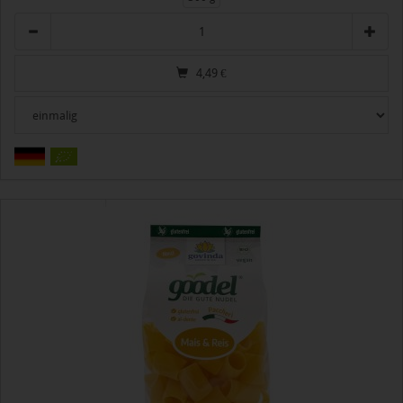
Anzahl
4,49
€