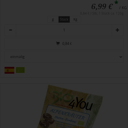
*
6,99 €
/ KG
0,84 € / Stk, 1 Stück ca. 120g
g
Stück
Kg
Anzahl
0,84
€