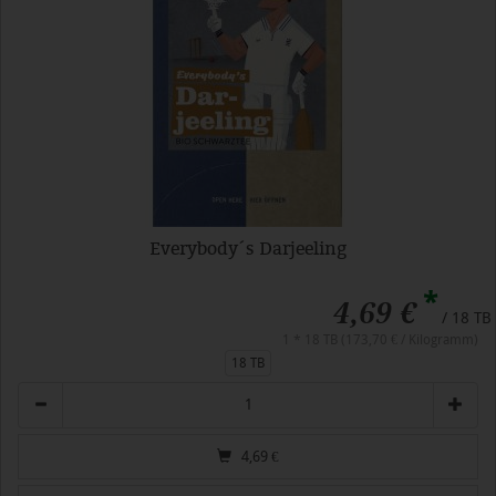
Everybody´s Darjeeling
*
4,69 €
/ 18 TB
1 * 18 TB (173,70 € / Kilogramm)
18 TB
Anzahl
4,69
€