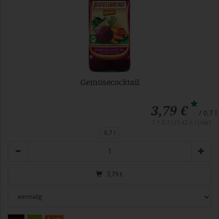
Gemüsecocktail
*
3,79 €
/ 0,7 l
1 * 0,7 l (5,42 € / Liter)
0,7 l
Anzahl
3,79
€