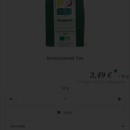
Brennnessel-Tee
*
3,49 €
/ 30 g
1 * 30 g (116,33 € / Kilogramm)
30 g
Anzahl
3,49
€