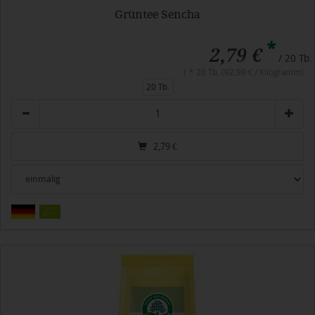
Grüntee Sencha
*
2,79 €
/ 20 Tb.
1 * 20 Tb. (92,99 € / Kilogramm)
20 Tb.
Anzahl
2,79
€