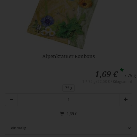
Alpenkräuter Bonbons
*
1,69 €
/ 75 g
1 * 75 g (22,53 € / Kilogramm)
75 g
Anzahl
1,69
€