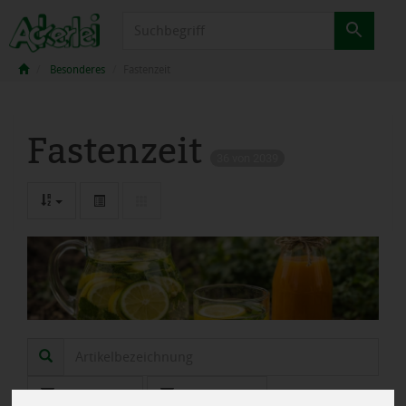
Produkt
Besonderes
Fastenzeit
Fastenzeit
36 von 2039
Hersteller
Ernährung