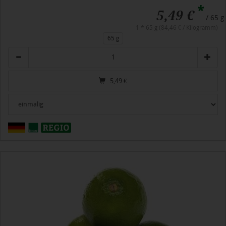
*
5,49 €
/ 65 g
1 * 65 g (84,46 € / Kilogramm)
65 g
Anzahl
5,49
€