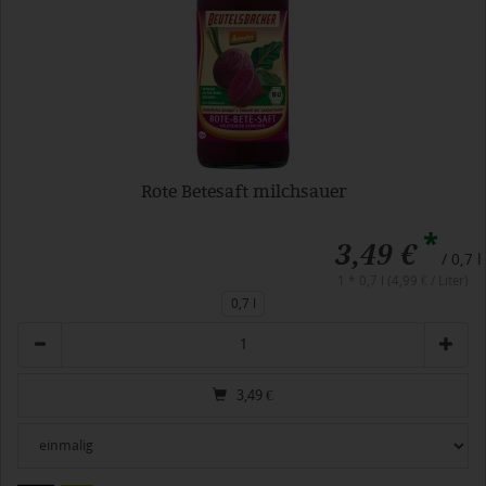
Rote Betesaft milchsauer
*
3,49 €
/ 0,7 l
1 * 0,7 l (4,99 € / Liter)
0,7 l
Anzahl
3,49
€