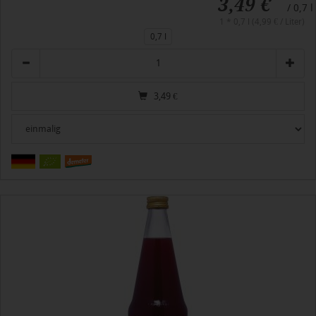
3,49 €
/ 0,7 l
1 * 0,7 l (4,99 € / Liter)
0,7 l
Anzahl
3,49
€