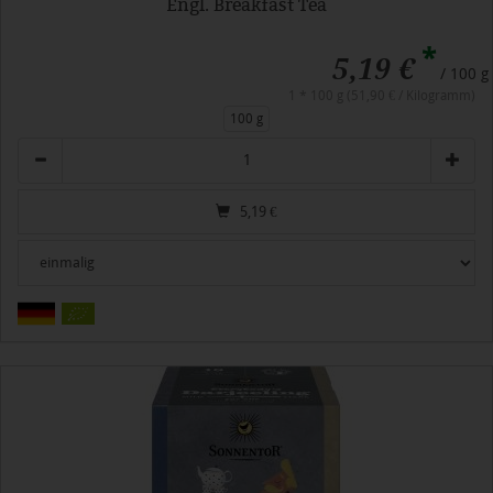
Engl. Breakfast Tea
*
5,19 €
/ 100 g
1 * 100 g (51,90 € / Kilogramm)
100 g
Anzahl
5,19
€