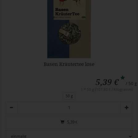
Basen Kräutertee lose
*
5,39 €
/ 50 g
1 * 50 g (107,80 € / Kilogramm)
50 g
Anzahl
5,39
€