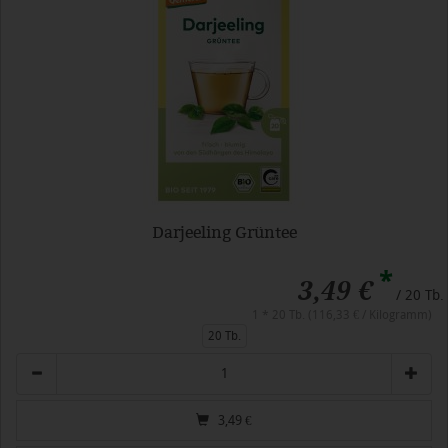
Darjeeling Grüntee
*
3,49 €
/ 20 Tb.
1 * 20 Tb. (116,33 € / Kilogramm)
20 Tb.
Anzahl
3,49
€