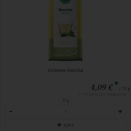
Grüntee Sencha
*
4,09 €
/ 75 g
1 * 75 g (54,52 € / Kilogramm)
75 g
Anzahl
4,09
€