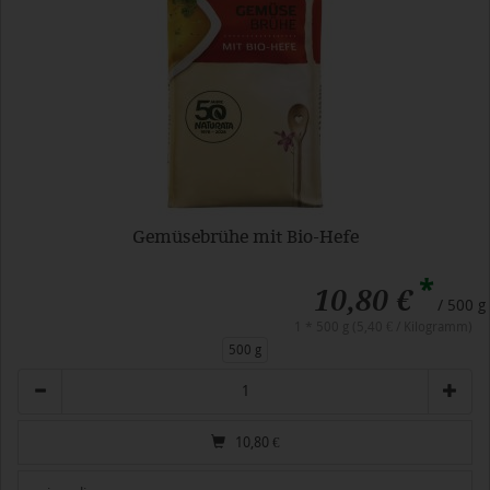
Gemüsebrühe mit Bio-Hefe
*
10,80 €
/ 500 g
1 * 500 g (5,40 € / Kilogramm)
500 g
Anzahl
10,80
€