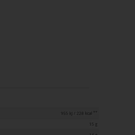
**
955 kJ / 228 kcal
15 g