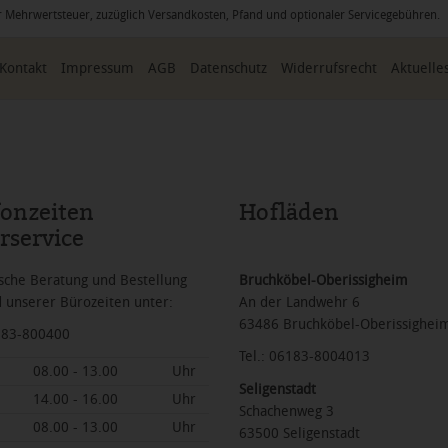
icher Mehrwertsteuer, zuzüglich Versandkosten, Pfand und optionaler Servicegebühren
Kontakt
Impressum
AGB
Datenschutz
Widerrufsrecht
Aktuelle
fonzeiten
Hofläden
rservice
sche Beratung und Bestellung
Bruchköbel-Oberissigheim
 unserer Bürozeiten unter:
An der Landwehr 6
63486 Bruchköbel-Oberissighei
6183-800400
Tel.: 06183-8004013
08.00 - 13.00
Uhr
Seligenstadt
14.00 - 16.00
Uhr
Schachenweg 3
08.00 - 13.00
Uhr
63500 Seligenstadt