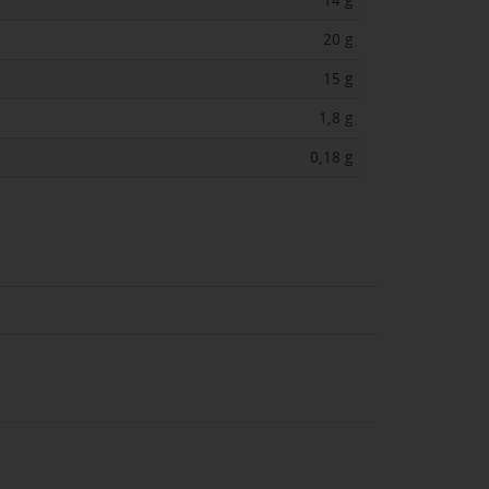
14 g
20 g
15 g
1,8 g
0,18 g