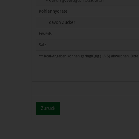
- davon gesättigte Fettsäuren
Kohlenhydrate
- davon Zucker
Eiweiß
Salz
** Kcal-Angaben können geringfügig (+/- 5) abweichen. Bitte 
Zurück