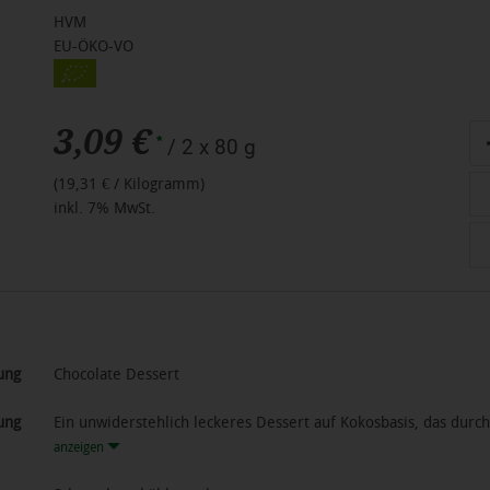
HVM
EU-ÖKO-VO
3,09 €
An
*
/ 2 x 80 g
(19,31 € / Kilogramm)
inkl. 7% MwSt.
ung
Chocolate Dessert
ung
Ein unwiderstehlich leckeres Dessert auf Kokosbasis, das dur
anzeigen