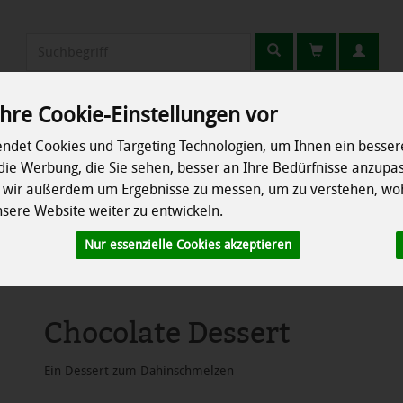
Produkt
hre Cookie-Einstellungen vor
Erzeuger
Rezepte
So geht's
Info
ndet Cookies und Targeting Technologien, um Ihnen ein bessere
die Werbung, die Sie sehen, besser an Ihre Bedürfnisse anzupa
chrank
Speisekammer
Ökokisten
Besonderes
n wir außerdem um Ergebnisse zu messen, um zu verstehen, wo
ere Website weiter zu entwickeln.
Milchprodukte
Nur essenzielle Cookies akzeptieren
Chocolate Dessert
Ein Dessert zum Dahinschmelzen