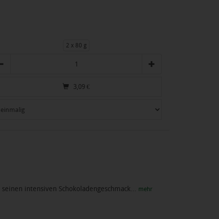
2 x 80 g
zahl
3,09
€
ch seinen intensiven Schokoladengeschmack...
mehr