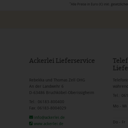
*
Alle Preise in Euro (€) inkl. gesetzl
Ackerlei Lieferservice
Tele
Liefe
Rebekka und Thomas Zell OHG
Telefoni
An der Landwehr 6
während
D-63486 Bruchköbel-Oberissigheim
Tel.: 0
Tel.: 06183-800400
Mo - Mi
Fax: 06183-8004029
info@ackerlei.de
Do - Fr
www.ackerlei.de