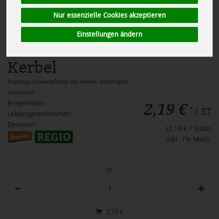
Nur essenzielle Cookies akzeptieren
Einstellungen ändern
Kerbel
Einjährige Gewürzpflanze mit feinem, anisartigem
Geschmack
2,19 €
Bingenheim
*
/ ST
Lebensgemeinschaft
Demeter
(2,19 € / Stück)
inkl. 7% MwSt.
ST
Anzahl
2,19
€