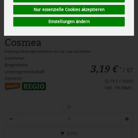
Nur essenzielle Cookies akzeptieren
Einstellungen ändern
Cosmea
Einjährige Bauerngartenpflanze mit lila, rosa und weißen
Blütenfarben
3,19 €
Bingenheim
*
/ ST
Lebensgemeinschaft
Demeter
(3,19 € / Stück)
inkl. 7% MwSt.
ST
Anzahl
3,19
€