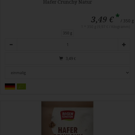
Hafer Crunchy Natur
*
3,49 €
/ 350 g
1 * 350 g (9,97 € / Kilogramm)
350 g
Anzahl
3,49
€