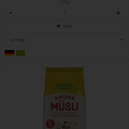
750 g
Anzahl
3,89
€