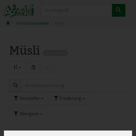
Produkt
Frühstückscerealien
Müsli
Müsli
29 von 2039
Hersteller
Ernährung
Allergene