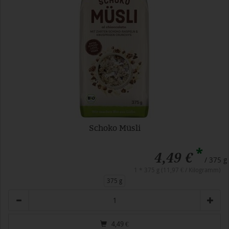
Schoko Müsli
*
4,49 €
/ 375 g
1 * 375 g (11,97 € / Kilogramm)
375 g
Anzahl
4,49
€