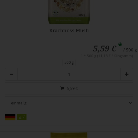
Krachnuss Müsli
*
5,59 €
/ 500 g
1 * 500 g (11,18 € / Kilogramm)
500 g
Anzahl
5,59
€