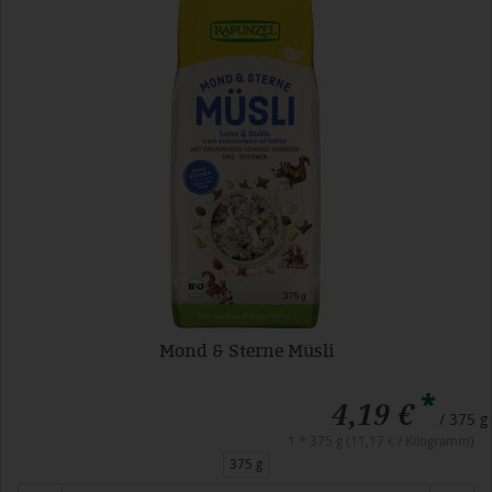
Mond & Sterne Müsli
*
4,19 €
/ 375 g
1 * 375 g (11,17 € / Kilogramm)
375 g