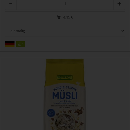
Anzahl
4,19
€