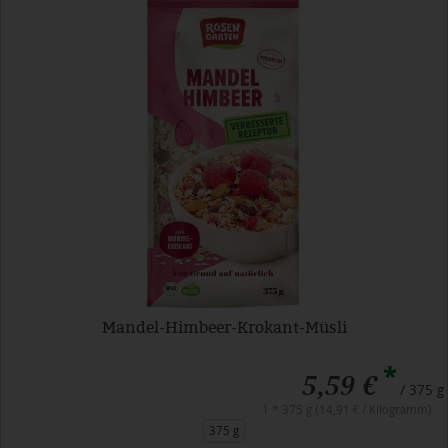
Mandel-Himbeer-Krokant-Müsli
*
5,59 €
/ 375 g
1 * 375 g (14,91 € / Kilogramm)
375 g