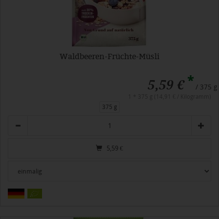
Waldbeeren-Früchte-Müsli
*
5,59 €
/ 375 g
1 * 375 g (14,91 € / Kilogramm)
375 g
Anzahl
5,59
€