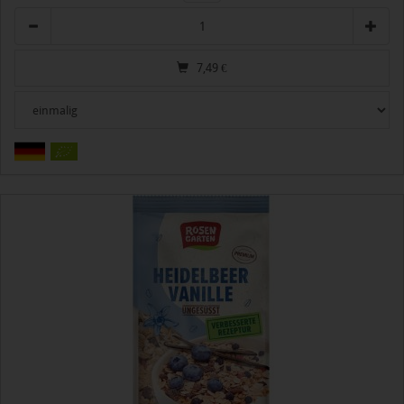
Anzahl
7,49
€