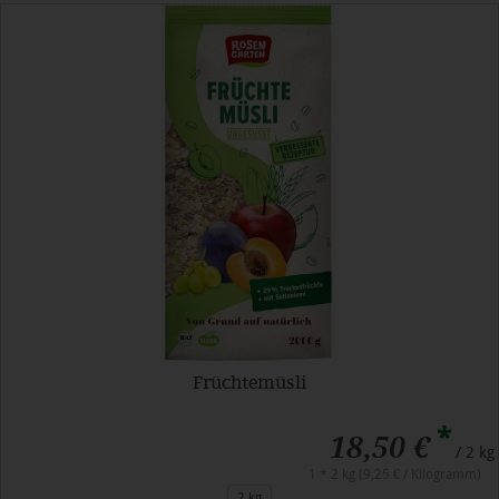
Früchtemüsli
*
18,50 €
/ 2 kg
1 * 2 kg (9,25 € / Kilogramm)
2 kg