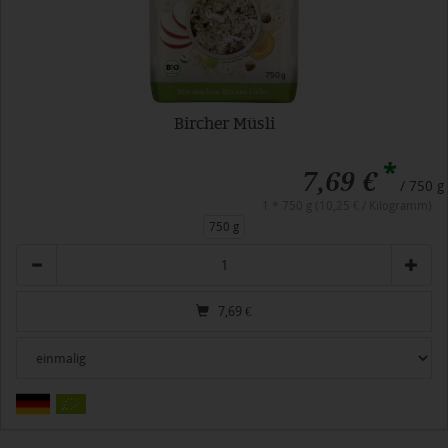
Bircher Müsli
*
7,69 €
/ 750 g
1 * 750 g (10,25 € / Kilogramm)
750 g
Anzahl
7,69
€