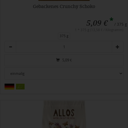
Gebackenes Crunchy Schoko
*
5,09 €
/ 375 g
1 * 375 g (13,58 € / Kilogramm)
375 g
Anzahl
5,09
€