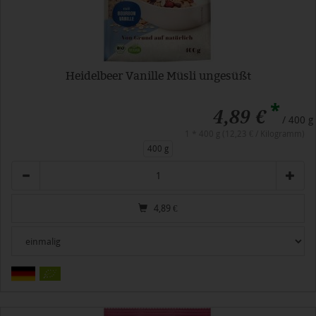
Heidelbeer Vanille Müsli ungesüßt
*
4,89 €
/ 400 g
1 * 400 g (12,23 € / Kilogramm)
400 g
Anzahl
4,89
€