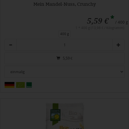
Mein Mandel-Nuss, Crunchy
*
5,59 €
/ 400 g
1 * 400 g (13,98 € / Kilogramm)
400 g
Anzahl
5,59
€