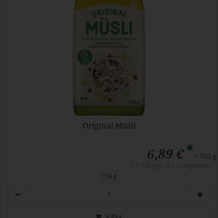
Original Müsli
*
6,89 €
/ 750 g
1 * 750 g (9,18 € / Kilogramm)
750 g
Anzahl
6,89
€