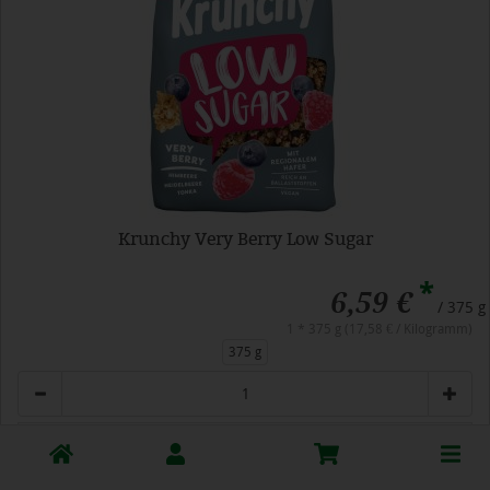
Krunchy Very Berry Low Sugar
*
6,59 €
/ 375 g
1 * 375 g (17,58 € / Kilogramm)
375 g
Anzahl
6,59
€
Toggle
cart