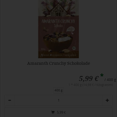
Amaranth Crunchy Schokolade
*
5,99 €
/ 400 g
1 * 400 g (14,98 € / Kilogramm)
400 g
Anzahl
5,99
€