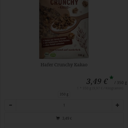
Hafer Crunchy Kakao
*
3,49 €
/ 350 g
1 * 350 g (9,97 € / Kilogramm)
350 g
Anzahl
3,49
€