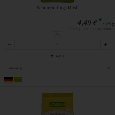
Schmetterlings Müsli
*
4,49 €
/ 375 g
1 * 375 g (11,97 € / Kilogramm)
375 g
Anzahl
4,49
€