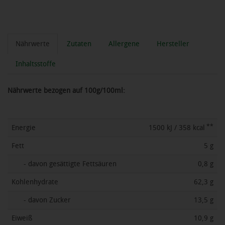
Nährwerte
Zutaten
Allergene
Hersteller
Inhaltsstoffe
Nährwerte bezogen auf 100g/100ml:
**
Energie
1500 kJ / 358 kcal
Fett
5 g
- davon gesättigte Fettsäuren
0,8 g
Kohlenhydrate
62,3 g
- davon Zucker
13,5 g
Eiweiß
10,9 g