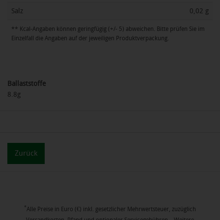
Salz
0,02 g
** Kcal-Angaben können geringfügig (+/- 5) abweichen. Bitte prüfen Sie im
Einzelfall die Angaben auf der jeweiligen Produktverpackung.
Ballaststoffe
8.8g
Zurück
*
Alle Preise in Euro (€) inkl. gesetzlicher Mehrwertsteuer, zuzüglich
Versandkosten, Pfand und optionaler Servicegebühren. Weitere