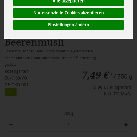
Alle akzeptieren
Nur essenzielle Cookies akzeptieren
Einstellungen ändern
Beerenmüsli
Besonders ´beerige´ Müsli-Kreation mit 23% getrockneten
Beeren und ohne Zusatz von Kristallzucker, mit feinem Honig
gesüßt.
7,49 €
Rosengarten
*
/ 750 g
EU-ÖKO-VO
DE-ÖKO-001
(9,98 € / Kilogramm)
inkl. 7% MwSt.
750 g
Anzahl