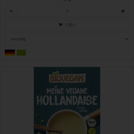
Anzahl
1,39
€