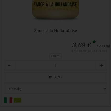
Sauce à la Hollandaise
*
3,69 €
/ 230 ml
1 * 230 ml (16,04 € / Liter)
230 ml
Anzahl
3,69
€