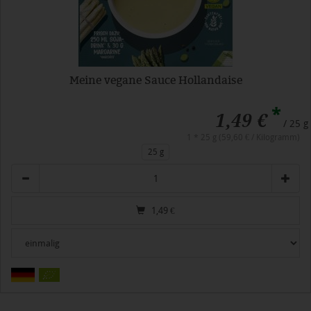
Meine vegane Sauce Hollandaise
*
1,49 €
/ 25 g
1 * 25 g (59,60 € / Kilogramm)
25 g
Anzahl
1,49
€