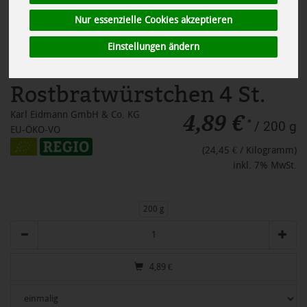
Nur essenzielle Cookies akzeptieren
Einstellungen ändern
Rostbratwürstchen 4 St.
4,89 €
Karl Eidmann GmbH & Co. KG
*
/ 200 g
EU-ÖKO-VO
(24,45 € / Kilogramm)
inkl. 7% MwSt.
200 g
Anzahl
4,89
€