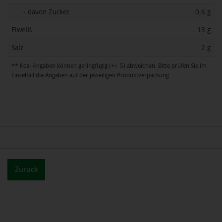
- davon Zucker
0,6 g
Eiweiß
13 g
Salz
2 g
** Kcal-Angaben können geringfügig (+/- 5) abweichen. Bitte prüfen Sie im
Einzelfall die Angaben auf der jeweiligen Produktverpackung.
Zurück