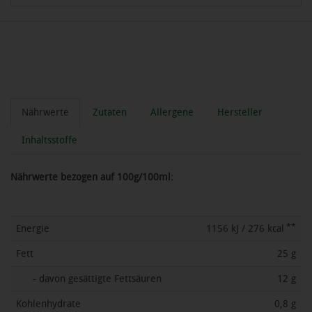
Nährwerte
Zutaten
Allergene
Hersteller
Inhaltsstoffe
Nährwerte bezogen auf 100g/100ml:
**
Energie
1156 kJ / 276 kcal
Fett
25 g
- davon gesättigte Fettsäuren
12 g
Kohlenhydrate
0,8 g