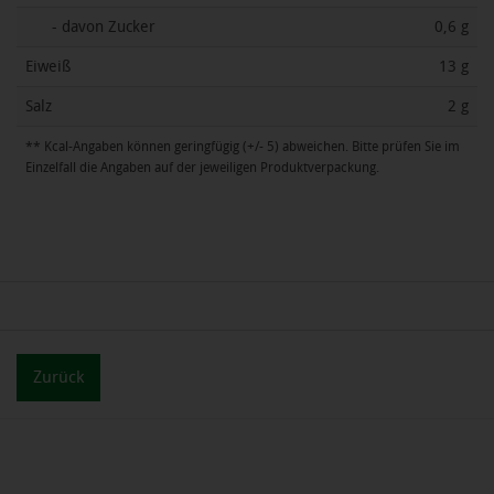
- davon Zucker
0,6 g
Eiweiß
13 g
Salz
2 g
** Kcal-Angaben können geringfügig (+/- 5) abweichen. Bitte prüfen Sie im
Einzelfall die Angaben auf der jeweiligen Produktverpackung.
Zurück