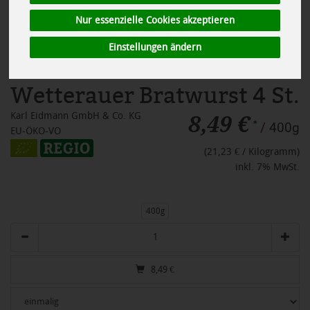
Nur essenzielle Cookies akzeptieren
Einstellungen ändern
Wetterauer Bratwurst 4 St.
8,49 €
Karl Eidmann GmbH & Co. KG
*
/ 400g
EU-ÖKO-VO
(21,23 € / Kilogramm)
inkl. 7% MwSt.
400g
Anzahl
8,49
€