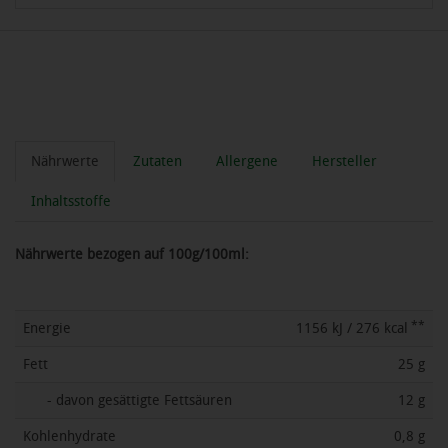
Nährwerte
Zutaten
Allergene
Hersteller
Inhaltsstoffe
Nährwerte bezogen auf 100g/100ml:
**
Energie
1156 kJ / 276 kcal
Fett
25 g
- davon gesättigte Fettsäuren
12 g
Kohlenhydrate
0,8 g