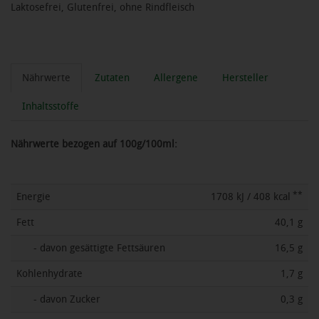
Laktosefrei, Glutenfrei, ohne Rindfleisch
Nährwerte
Zutaten
Allergene
Hersteller
Inhaltsstoffe
Nährwerte bezogen auf 100g/100ml:
**
Energie
1708 kJ / 408 kcal
Fett
40,1 g
- davon gesättigte Fettsäuren
16,5 g
Kohlenhydrate
1,7 g
- davon Zucker
0,3 g