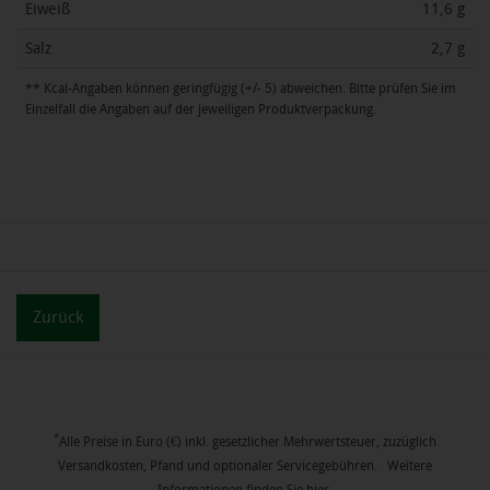
Eiweiß
11,6 g
Salz
2,7 g
** Kcal-Angaben können geringfügig (+/- 5) abweichen. Bitte prüfen Sie im
Einzelfall die Angaben auf der jeweiligen Produktverpackung.
Zurück
*
Alle Preise in Euro (€) inkl. gesetzlicher Mehrwertsteuer, zuzüglich
Versandkosten, Pfand und optionaler Servicegebühren. Weitere
Informationen finden Sie
hier
.