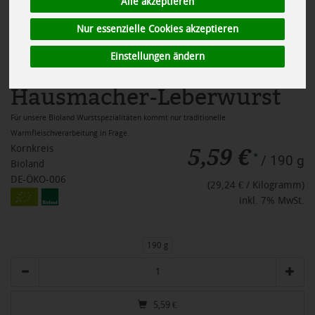
Alle akzeptieren
Nur essenzielle Cookies akzeptieren
Einstellungen ändern
Hausmacher-Leberwurst
Für unsere Bioland Wurstspezialitäten kommt nur traditionelle
Warmfleischverarbeitung in Frage.
5,59 €
Kornkreis
*
/ 190 g
Bioland
DE-ÖKO-006
(29,24 € / Kilogramm)
inkl. 7% MwSt.
190 g
Anzahl
5,59
€