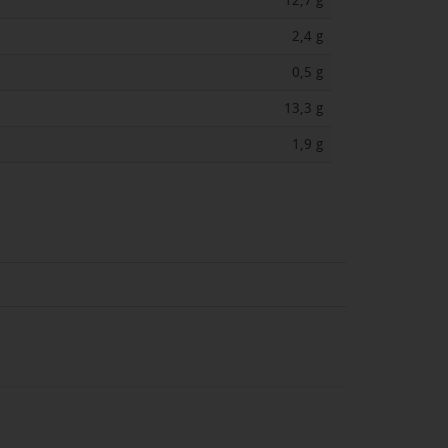
12,7 g
2,4 g
0,5 g
13,3 g
1,9 g