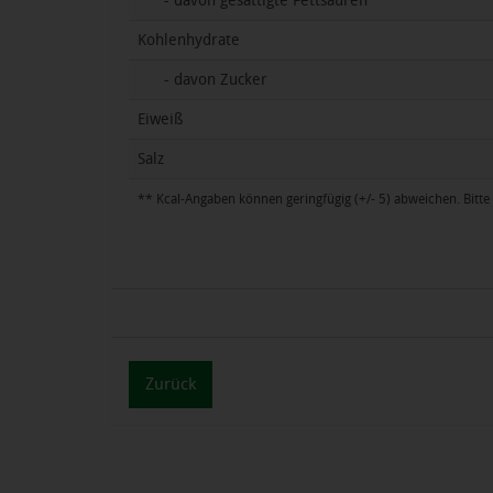
- davon gesättigte Fettsäuren
Kohlenhydrate
- davon Zucker
Eiweiß
Salz
** Kcal-Angaben können geringfügig (+/- 5) abweichen. Bitte 
Zurück