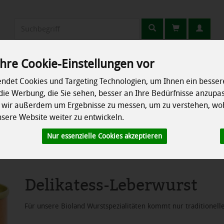
Produkt
hre Cookie-Einstellungen vor
Erzeuger
Rezepte
So geht's
Info
ndet Cookies und Targeting Technologien, um Ihnen ein bessere
die Werbung, die Sie sehen, besser an Ihre Bedürfnisse anzupa
chrank
Speisekammer
Ökokisten
Besonderes
n wir außerdem um Ergebnisse zu messen, um zu verstehen, wo
ere Website weiter zu entwickeln.
wein
Nur essenzielle Cookies akzeptieren
Delikatess-Leberwurst
Für unsere Bioland Wurstspezialitäten kommt nur traditionell