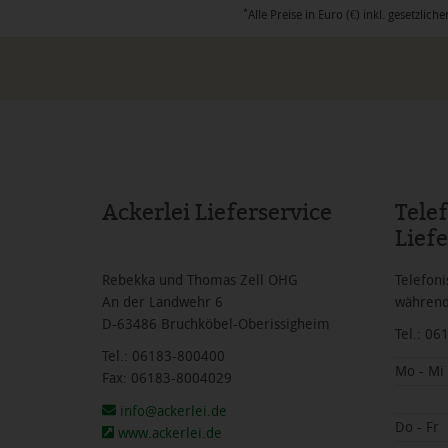
*
Alle Preise in Euro (€) inkl. gesetzl
Ackerlei Lieferservice
Tele
Liefe
Rebekka und Thomas Zell OHG
Telefoni
An der Landwehr 6
während
D-63486 Bruchköbel-Oberissigheim
Tel.: 0
Tel.: 06183-800400
Mo - Mi
Fax: 06183-8004029
info@ackerlei.de
Do - Fr
www.ackerlei.de