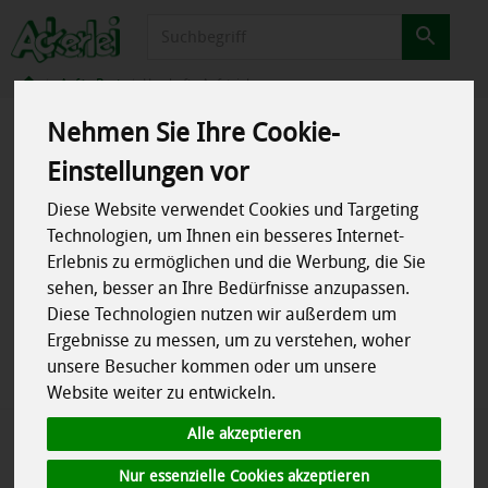
Produkt
Auf´s Brot
Herzhafte Aufstriche
Nehmen Sie Ihre Cookie-
Produkte
Speisekammer
Auf´s Brot
Herzhafte Aufstriche
Einstellungen vor
Diese Website verwendet Cookies und Targeting
Produkt "Iss mir nicht Wurst Sucuk"
Technologien, um Ihnen ein besseres Internet-
Erlebnis zu ermöglichen und die Werbung, die Sie
nicht verfügbar.
sehen, besser an Ihre Bedürfnisse anzupassen.
Diese Technologien nutzen wir außerdem um
Ergebnisse zu messen, um zu verstehen, woher
Das von Ihnen gesuchte Produkt ist leider zur Zeit nicht
unsere Besucher kommen oder um unsere
verfügbar.
Website weiter zu entwickeln.
Alle akzeptieren
Nur essenzielle Cookies akzeptieren