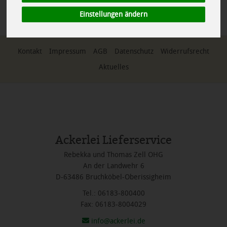
*
Alle Preise in Euro (€) inkl. gesetzlicher Mehrwertsteuer, zuzüglich
Versandkosten, Pfand und optionaler Servicegebühren. Weitere
Einstellungen ändern
Informationen finden Sie
hier
.
Kontakt
Impressum
AGB
Datenschutz
Widerrufsrecht
Aktuelles
Ackerlei Lieferservice
Rebekka und Thomas Zell OHG
An der Landwehr 6
D-63486 Bruchköbel-Oberissigheim
Tel.: 06183-800400
Fax: 06183-8004029
info@ackerlei.de