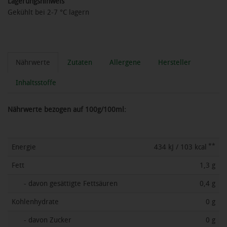
Lagerungshinweis
Gekühlt bei 2-7 °C lagern
Nährwerte
Zutaten
Allergene
Hersteller
Inhaltsstoffe
Nährwerte bezogen auf 100g/100ml:
**
Energie
434 kJ / 103 kcal
Fett
1,3 g
- davon gesättigte Fettsäuren
0,4 g
Kohlenhydrate
0 g
- davon Zucker
0 g