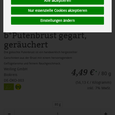
Alle akzeptieren
Nur essenzielle Cookies akzeptieren
Einstellungen ändern
b*Putenbrust gegart,
geräuchert
Die gekochte Putenbrust ist ein handwerklich hergestellter
Garschinken aus der Brust mit einem hervorragendem
Geflügelaroma und feinem Rauchgeschmack.
4,49 €
Weiling GmbH
*
/ 80 g
Biokreis
DE-ÖKO-003
(56,13 € / Kilogramm)
inkl. 7% MwSt.
80 g
Anzahl