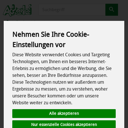
Produkt
Gemüse
Spargel
Nehmen Sie Ihre Cookie-
Produkte
Gemüse
Spargel
Einstellungen vor
Diese Website verwendet Cookies und Targeting
Produkt "! Spargel weiß -
Technologien, um Ihnen ein besseres Internet-
Saisonende" nicht verfügbar.
Erlebnis zu ermöglichen und die Werbung, die Sie
sehen, besser an Ihre Bedürfnisse anzupassen.
Diese Technologien nutzen wir außerdem um
Das von Ihnen gesuchte Produkt ist leider zur Zeit nicht
Ergebnisse zu messen, um zu verstehen, woher
verfügbar.
unsere Besucher kommen oder um unsere
Website weiter zu entwickeln.
Alle akzeptieren
*
Alle Preise in Euro (€) inkl. gesetzlicher Mehrwertsteuer, zuzüglich
Nur essenzielle Cookies akzeptieren