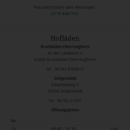
Kurznachrichten über Messenger:
0179 4467792
Hofläden
Bruchköbel-Oberissigheim
An der Landwehr 6
63486 Bruchköbel-Oberissigheim
Tel.: 06183-8004013
Seligenstadt
Schachenweg 3
63500 Seligenstadt
Tel.: 06182-21291
Öffnungszeiten
Mo
-
Di
09.00 - 18.30
Uhr