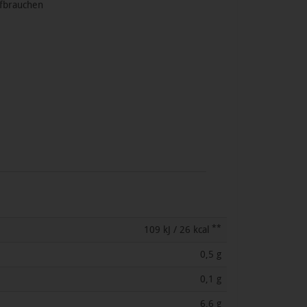
ufbrauchen
**
109 kJ / 26 kcal
0,5 g
0,1 g
6,6 g