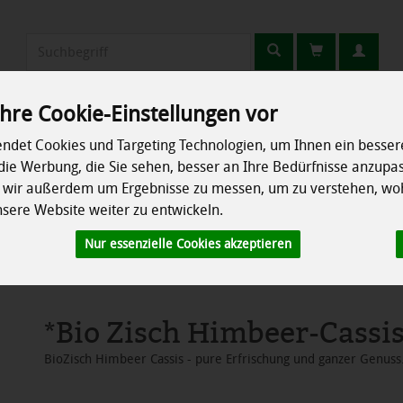
Produkt
hre Cookie-Einstellungen vor
Erzeuger
Rezepte
So geht's
Info
ndet Cookies und Targeting Technologien, um Ihnen ein bessere
die Werbung, die Sie sehen, besser an Ihre Bedürfnisse anzupa
chrank
Speisekammer
Ökokisten
Besonderes
n wir außerdem um Ergebnisse zu messen, um zu verstehen, wo
ere Website weiter zu entwickeln.
Nur essenzielle Cookies akzeptieren
*Bio Zisch Himbeer-Cassi
BioZisch Himbeer Cassis - pure Erfrischung und ganzer Genuss