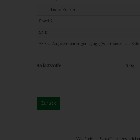
- davon Zucker
Eiweiß
Salz
** Kcal-Angaben können geringfügig (+/- 5) abweichen. Bitte 
Ballaststoffe
0.0g
Zurück
*
Alle Preise in Euro (€) inkl. gesetzl