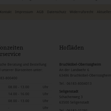
Kontakt
Impressum
AGB
Datenschutz
Widerrufsrecht
Aktuelle
fonzeiten
Hofläden
rservice
sche Beratung und Bestellung
Bruchköbel-Oberissigheim
 unserer Bürozeiten unter:
An der Landwehr 6
63486 Bruchköbel-Oberissighei
6183-800400
Tel.: 06183-8004013
08.00 - 13.00
Uhr
Seligenstadt
14.00 - 16.00
Uhr
Schachenweg 3
08.00 - 13.00
Uhr
63500 Seligenstadt
-
Uhr
Tel.: 06182-21291