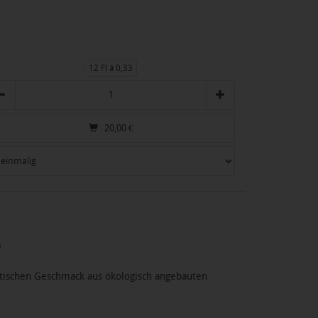
12 Fl á 0,33
zahl
20,00
€
%
atischen Geschmack aus ökologisch angebauten