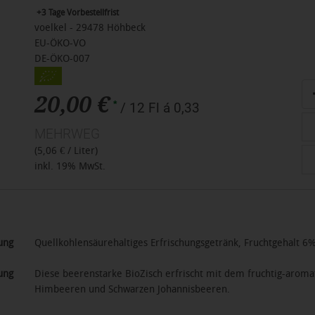
+3 Tage Vorbestellfrist
voelkel - 29478 Höhbeck
EU-ÖKO-VO
DE-ÖKO-007
An
20,00 €
*
/ 12 Fl á 0,33
MEHRWEG
(5,06 € / Liter)
inkl. 19% MwSt.
ung
Quellkohlensäurehaltiges Erfrischungsgetränk, Fruchtgehalt 6
ung
Diese beerenstarke BioZisch erfrischt mit dem fruchtig-arom
Himbeeren und Schwarzen Johannisbeeren.