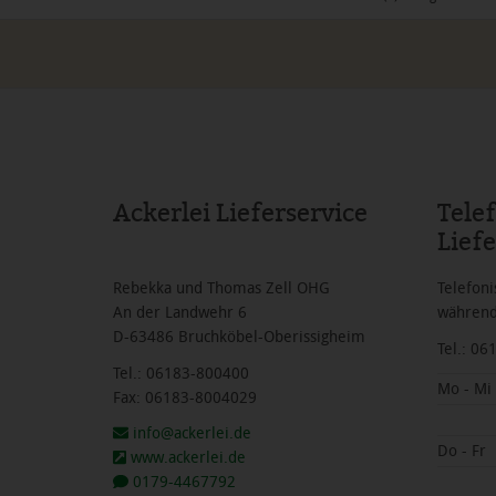
Ackerlei Lieferservice
Tele
Liefe
Rebekka und Thomas Zell OHG
Telefoni
An der Landwehr 6
während
D-63486 Bruchköbel-Oberissigheim
Tel.: 0
Tel.: 06183-800400
Mo - Mi
Fax: 06183-8004029
info@ackerlei.de
Do - Fr
www.ackerlei.de
0179-4467792