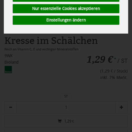
Nur essenzielle Cookies akzeptieren
Einstellungen ändern
Kresse im Schälchen
Reich an Vitamin C, E und wichtigen Mineralstoffen
1,29 €
9WK
*
/ ST
Bioland
(1,29 € / Stück)
inkl. 7% MwSt.
ST
Anzahl
1,29
€