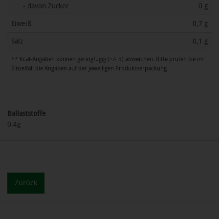
- davon Zucker
0 g
Eiweiß
0,7 g
Salz
0,1 g
** Kcal-Angaben können geringfügig (+/- 5) abweichen. Bitte prüfen Sie im
Einzelfall die Angaben auf der jeweiligen Produktverpackung.
Ballaststoffe
0.4g
Zurück