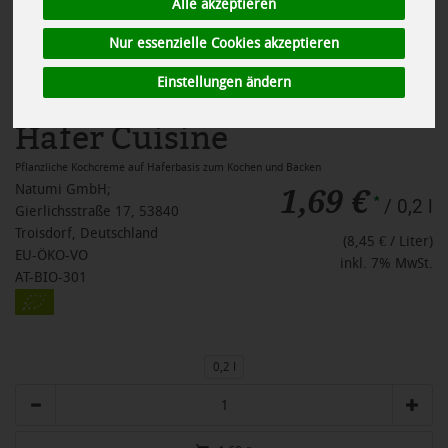
Alle akzeptieren
Nur essenzielle Cookies akzeptieren
Einstellungen ändern
Hafer Cuisine
Pflanzliche Kochcreme auf Haferbasis zum Kochen und Backen
1,69 €
Natumi GmbH;
*
/ 0,2 l
Gierlichsstraße 17, 53840
Troisdorf, Deutschland
(8,45 € / Liter)
EU-ÖKO-VO
inkl. 7% MwSt.
AT-BIO-301
0,2 l
Anzahl