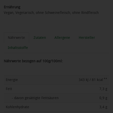
Ernährung
Vegan, Vegetarisch, ohne Schweinefleisch, ohne Rindfleisch
Nährwerte
Zutaten
Allergene
Hersteller
Inhaltsstoffe
Nährwerte bezogen auf 100g/100ml:
**
Energie
343 kJ / 81 kcal
Fett
7,3 g
- davon gesättigte Fettsäuren
0,9 g
Kohlenhydrate
3,4 g