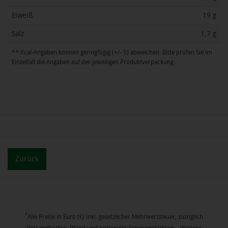
Eiweiß
19 g
Salz
1,7 g
** Kcal-Angaben können geringfügig (+/- 5) abweichen. Bitte prüfen Sie im
Einzelfall die Angaben auf der jeweiligen Produktverpackung.
Zurück
*
Alle Preise in Euro (€) inkl. gesetzlicher Mehrwertsteuer, zuzüglich
Versandkosten, Pfand und optionaler Servicegebühren. Weitere