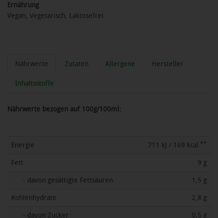
Ernährung
Vegan, Vegetarisch, Laktosefrei
Nährwerte
Zutaten
Allergene
Hersteller
Inhaltsstoffe
Nährwerte bezogen auf 100g/100ml:
**
Energie
711 kJ / 169 kcal
Fett
9 g
- davon gesättigte Fettsäuren
1,5 g
Kohlenhydrate
2,8 g
- davon Zucker
0,5 g