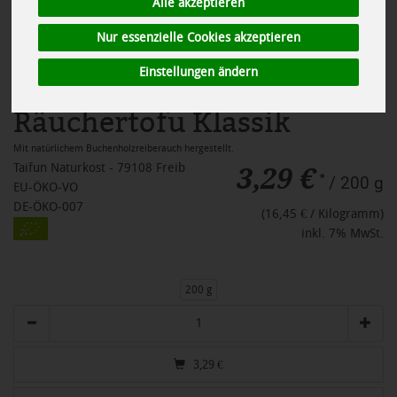
Alle akzeptieren
Nur essenzielle Cookies akzeptieren
Einstellungen ändern
Räuchertofu Klassik
Mit natürlichem Buchenholzreiberauch hergestellt.
3,29 €
Taifun Naturkost - 79108 Freib
*
/ 200 g
EU-ÖKO-VO
DE-ÖKO-007
(16,45 € / Kilogramm)
inkl. 7% MwSt.
200 g
Anzahl
3,29
€