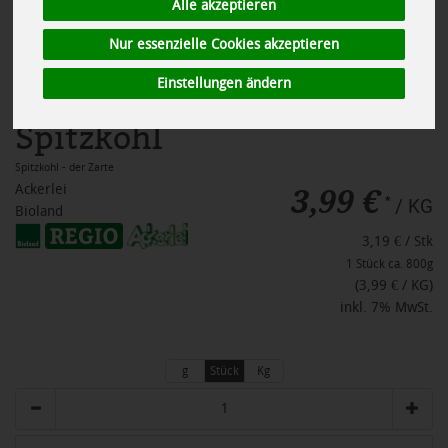
Alle akzeptieren
Nur essenzielle Cookies akzeptieren
Einstellungen ändern
Spitzkohl
Spitzkohl - der Zarte
3,99 €
Ackerlei
*
/ KG
Bioland
3,19 € / Stk
1 Stück ca. 800g
(3,99 € / KG)
inkl. 7% MwSt.
g
Stück
Kg
Anzahl