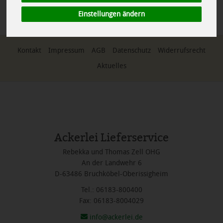
*
Alle Preise in Euro (€) inkl. gesetzlicher Mehrwertsteuer, zuzüglich
Versandkosten, Pfand und optionaler Servicegebühren. Weitere
Einstellungen ändern
Informationen finden Sie
hier
.
Kontakt
Impressum
AGB
Datenschutz
Widerrufsrecht
Aktuelles
Ackerlei Lieferservice
Rebekka und Thomas Zell OHG
An der Landwehr 6
D-63486 Bruchköbel-Oberissigheim
Tel.: 06183-800400
Fax: 06183-8004029
info@ackerlei.de