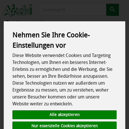
Produkt
Milchprodukte & Eier
Früchte- und Cremejoghurt
Nehmen Sie Ihre Cookie-
Produkte
Kühlschrank
Milchprodukte & Eier
Früchte- und Cremejoghurt
Einstellungen vor
Diese Website verwendet Cookies und Targeting
Produkt "! Joghurt Mango-Vanille
Technologien, um Ihnen ein besseres Internet-
Erlebnis zu ermöglichen und die Werbung, die Sie
3,5%" nicht verfügbar.
sehen, besser an Ihre Bedürfnisse anzupassen.
Diese Technologien nutzen wir außerdem um
Ergebnisse zu messen, um zu verstehen, woher
Das von Ihnen gesuchte Produkt ist leider zur Zeit nicht
unsere Besucher kommen oder um unsere
verfügbar.
Website weiter zu entwickeln.
Alle akzeptieren
Nur essenzielle Cookies akzeptieren