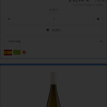
/ 0,75 l
1 * 0,75 l (19,86 € / Liter)
0,75 l
Anzahl
14,90
€