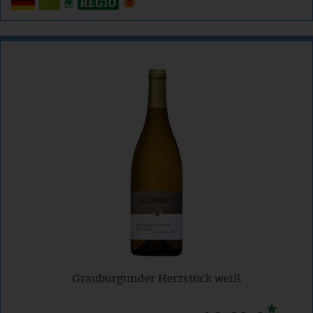
Grauburgunder Herzstück weiß
*