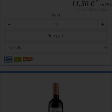
*
11,50 €
/ 0,75 l
1 * 0,75 l (15,33 € / Liter)
0,75 l
Anzahl
11,50
€