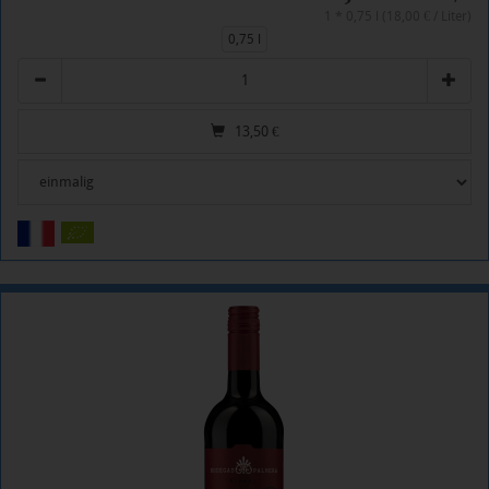
1 * 0,75 l (18,00 € / Liter)
0,75 l
Anzahl
13,50
€