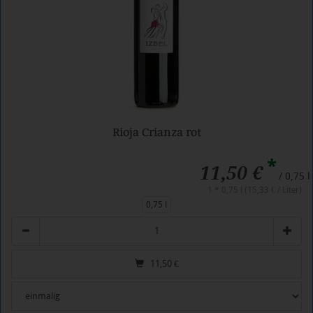
Rioja Crianza rot
*
11,50 €
/ 0,75 l
1 * 0,75 l (15,33 € / Liter)
0,75 l
Anzahl
11,50
€