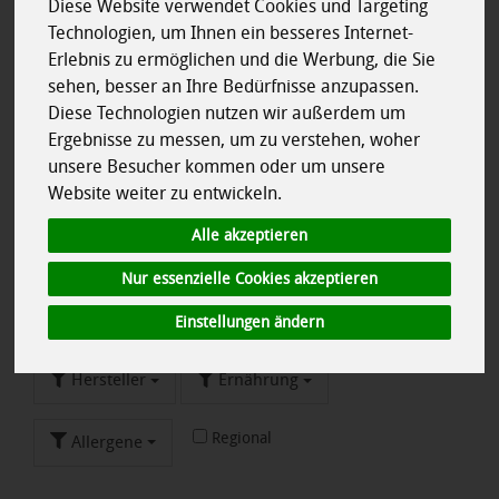
Hier finden Sie wertige Weine von besonderem Genuss aus
Diese Website verwendet Cookies und Targeting
verschiedenen Anbaugebieten. Sie begleiten durchaus die
Technologien, um Ihnen ein besseres Internet-
anspruchsvolle Küche.
Erlebnis zu ermöglichen und die Werbung, die Sie
sehen, besser an Ihre Bedürfnisse anzupassen.
Wir möchten Ihnen mit unseren 4 Kategorien ein sehr viel
Diese Technologien nutzen wir außerdem um
größeres Weinangebot bieten als in der Vergangenheit! Da
wir aber keinen großen Weinkeller besitzen, sind wir auf die
Ergebnisse zu messen, um zu verstehen, woher
Lieferungen unseres Großhändlers angewiesen. Deshalb
unsere Besucher kommen oder um unsere
müssen wir die meisten Weine vorbestellen. Das bedeutet
Website weiter zu entwickeln.
für Sie, dass Sie bitte bei vielen Weinen eine Vorbestellfrist
Alle akzeptieren
von 3 Tagen vor Ihrem Liefertag einrechnen müssen! Beim
jeweiligen Wein ist das auch noch mal vermerkt. Vielen Dank
Nur essenzielle Cookies akzeptieren
für Ihr Verständnis!
Einstellungen ändern
Hersteller
Ernährung
Regional
Allergene