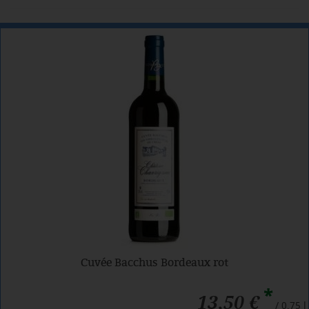
Cuvée Bacchus Bordeaux rot
*
13,50 €
/ 0,75 l