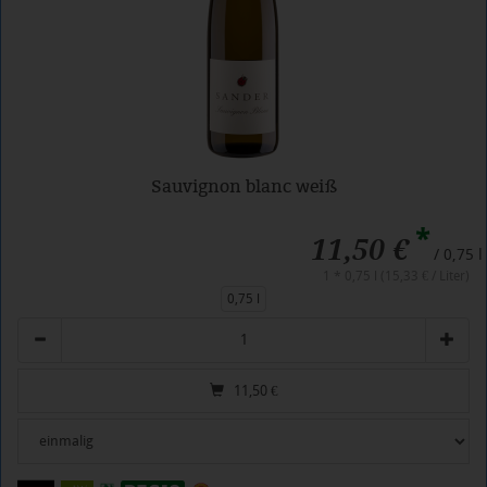
Sauvignon blanc weiß
*
11,50 €
/ 0,75 l
1 * 0,75 l (15,33 € / Liter)
0,75 l
Anzahl
11,50
€