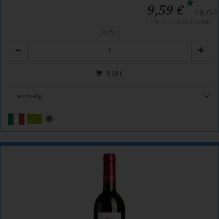
*
9,59 €
/ 0,75 l
1 * 0,75 l (12,78 € / Liter)
0,75 l
Anzahl
9,59
€