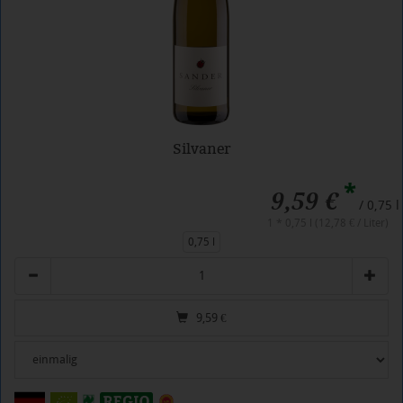
Silvaner
*
9,59 €
/ 0,75 l
1 * 0,75 l (12,78 € / Liter)
0,75 l
Anzahl
9,59
€