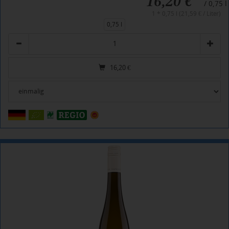
16,20 €
/ 0,75 l
1 * 0,75 l (21,59 € / Liter)
0,75 l
Anzahl
16,20
€