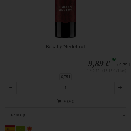
Bobal y Merlot rot
*
9,89 €
/ 0,75 l
1 * 0,75 l (13,18 € / Liter)
0,75 l
Anzahl
9,89
€