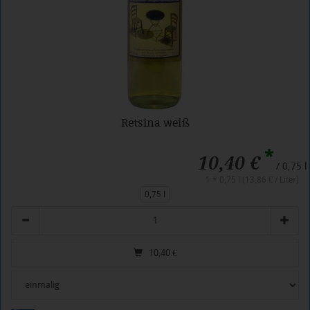
Retsina weiß
*
10,40 €
/ 0,75 l
1 * 0,75 l (13,86 € / Liter)
0,75 l
Anzahl
10,40
€