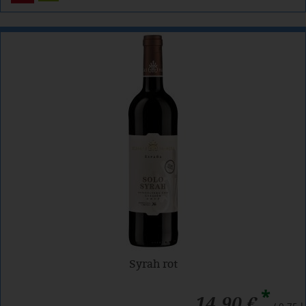
Syrah rot
*
14,90 €