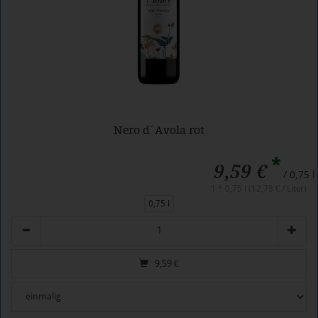
Nero d´Avola rot
*
9,59 €
/ 0,75 l
1 * 0,75 l (12,78 € / Liter)
0,75 l
Anzahl
9,59
€