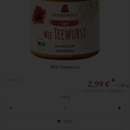
Wie Teewurst
*
bisher 3,29 €
2,99 €
/ 140 g
1 * 140 g (21,36 € / Kilogramm)
140 g
Anzahl
2,99
€