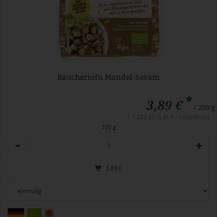
Räuchertofu Mandel-Sesam
*
3,89 €
/ 200 g
1 * 200 g (19,45 € / Kilogramm)
200 g
Anzahl
3,89
€