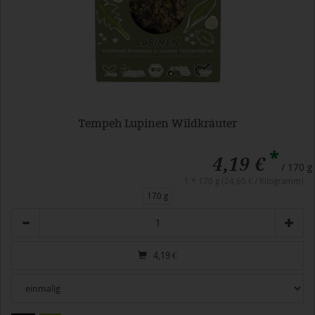
Tempeh Lupinen Wildkräuter
*
4,19 €
/ 170 g
1 * 170 g (24,65 € / Kilogramm)
170 g
Anzahl
4,19
€