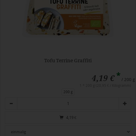
Tofu Terrine Graffiti
*
4,19 €
/ 200 g
1 * 200 g (20,95 € / Kilogramm)
200 g
Anzahl
4,19
€