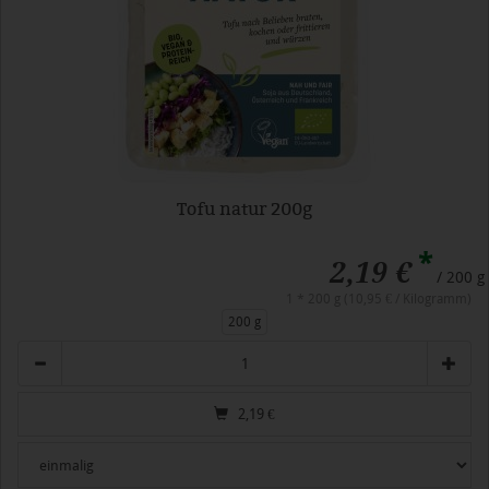
Tofu natur 200g
*
2,19 €
/ 200 g
1 * 200 g (10,95 € / Kilogramm)
200 g
Anzahl
2,19
€