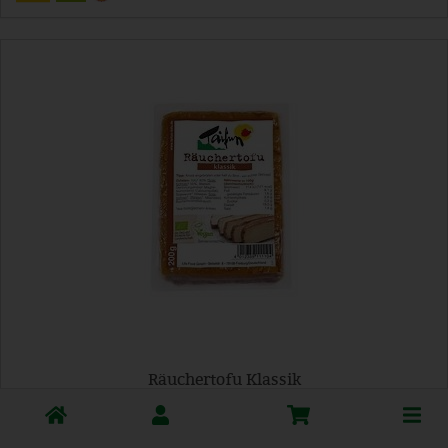
Räuchertofu Klassik
Toggle
*
3,29 €
cart
/ 200 g