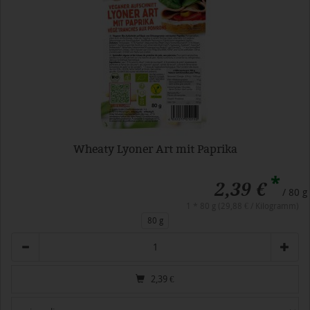
Wheaty Lyoner Art mit Paprika
*
2,39 €
/ 80 g
1 * 80 g (29,88 € / Kilogramm)
80 g
Anzahl
2,39
€