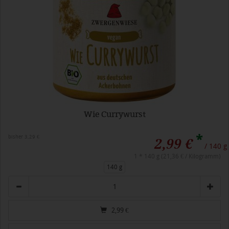
Wie Currywurst
*
bisher 3,29 €
2,99 €
/ 140 g
1 * 140 g (21,36 € / Kilogramm)
140 g
Anzahl
2,99
€