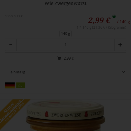
Wie Zwergenwurst
*
bisher 3,29 €
2,99 €
/ 140 g
1 * 140 g (21,36 € / Kilogramm)
140 g
Anzahl
2,99
€
Monatsangebot
Aktion!
bis zum 30.8.2026