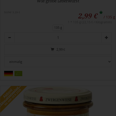
Wie grobe Leberwurst
*
bisher 3,29 €
2,99 €
/ 135 g
1 * 135 g (22,15 € / Kilogramm)
135 g
Anzahl
2,99
€
Monatsangebot
Aktion!
bis zum 30.8.2026