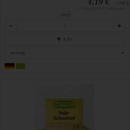
4,19 €
/ 200 g
1 * 200 g (20,95 € / Kilogramm)
200 g
Anzahl
4,19
€