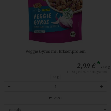
Veggie Gyros mit Erbsenprotein
*
2,99 €
/ 68 g
1 * 68 g (43,97 € / Kilogramm)
68 g
Anzahl
2,99
€