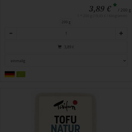
*
3,89 €
/ 200 g
1 * 200 g (19,45 € / Kilogramm)
200 g
Anzahl
3,89
€