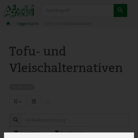
Produkt
Veggie Küche
Tofu- und Vleischalternativen
Tofu- und
Vleischalternativen
30 von 2039
Hersteller
Ernährung