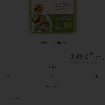
Tofu Basilikum
*
3,89 €
/ 200 g
1 * 200 g (19,45 € / Kilogramm)
200 g
Anzahl
3,89
€