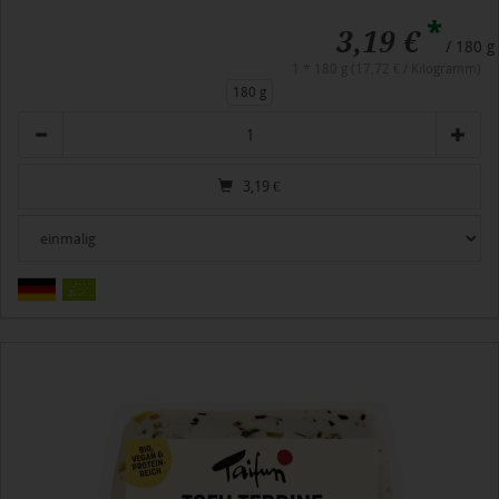
*
3,19 €
/ 180 g
1 * 180 g (17,72 € / Kilogramm)
180 g
Anzahl
3,19
€