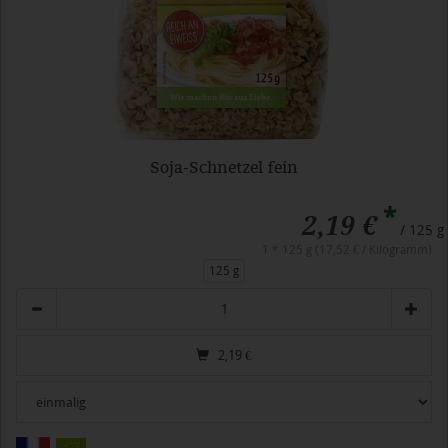
Soja-Schnetzel fein
*
2,19 €
/ 125 g
1 * 125 g (17,52 € / Kilogramm)
125 g
Anzahl
2,19
€