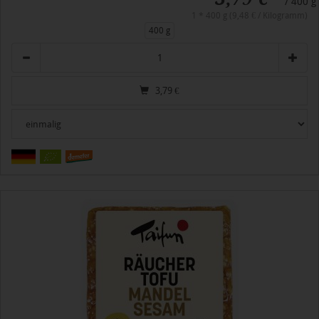
/ 400 g
1 * 400 g (9,48 € / Kilogramm)
400 g
Anzahl
3,79
€