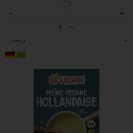
23 g
Anzahl
1,39
€