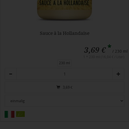
Sauce à la Hollandaise
*
3,69 €
/ 230 ml
1 * 230 ml (16,04 € / Liter)
230 ml
Anzahl
3,69
€