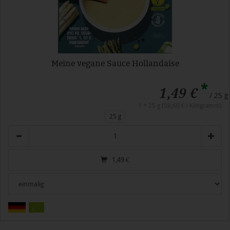
Meine vegane Sauce Hollandaise
*
1,49 €
/ 25 g
1 * 25 g (59,60 € / Kilogramm)
25 g
Anzahl
1,49
€