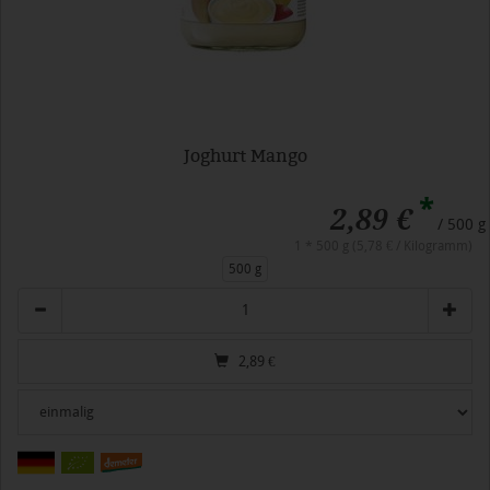
Joghurt Mango
*
2,89 €
/ 500 g
1 * 500 g (5,78 € / Kilogramm)
500 g
Anzahl
2,89
€