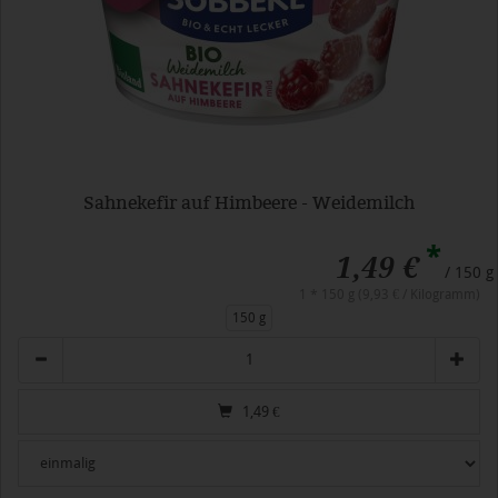
Sahnekefir auf Himbeere - Weidemilch
*
1,49 €
/ 150 g
1 * 150 g (9,93 € / Kilogramm)
150 g
Anzahl
1,49
€