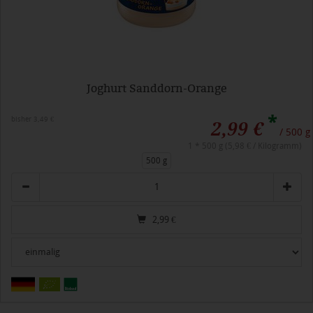
Joghurt Sanddorn-Orange
*
bisher 3,49 €
2,99 €
/ 500 g
1 * 500 g (5,98 € / Kilogramm)
500 g
Anzahl
2,99
€