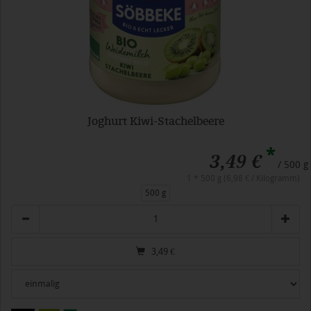
Joghurt Kiwi-Stachelbeere
*
3,49 €
/ 500 g
1 * 500 g (6,98 € / Kilogramm)
500 g
Anzahl
3,49
€