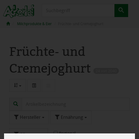
Produkt
Milchprodukte & Eier
Früchte- und Cremejoghurt
Früchte- und
Cremejoghurt
24 von 2040
Hersteller
Ernährung
Regional
Allergene