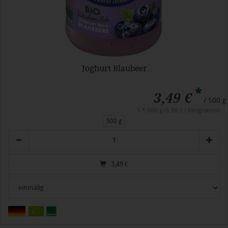
Joghurt Blaubeer
*
3,49 €
/ 500 g
1 * 500 g (6,98 € / Kilogramm)
500 g
Anzahl
3,49
€