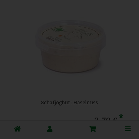
Schafjoghurt Haselnuss
*
2,79 €
/ 180 g
Toggle
1 * 180 g (15,50 € / Kilogramm)
cart
180 g