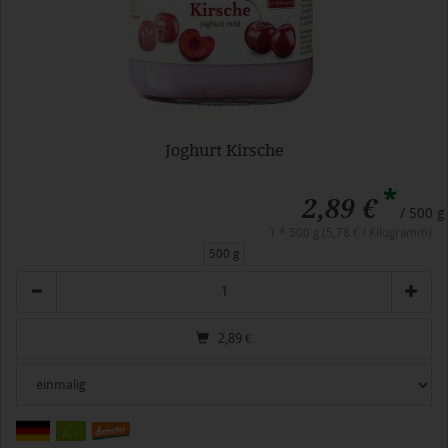
Joghurt Kirsche
*
2,89 €
/ 500 g
1 * 500 g (5,78 € / Kilogramm)
500 g
Anzahl
2,89
€