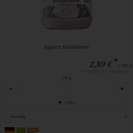
Joghurt Heidelbeere
*
2,89 €
/ 500 g
1 * 500 g (5,78 € / Kilogramm)
500 g
Anzahl
2,89
€