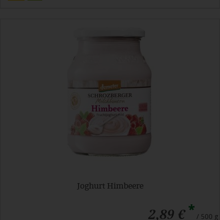
Joghurt Himbeere
*
2,89 €
/ 500 g