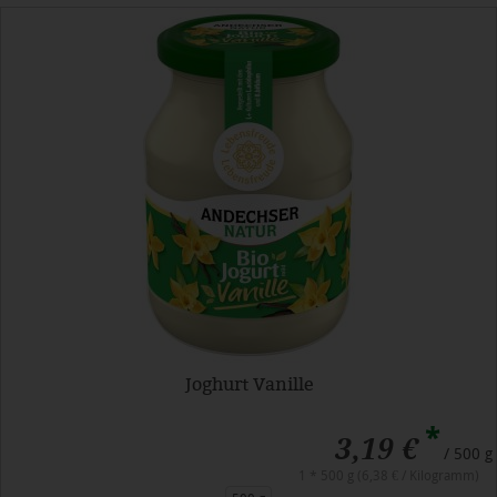
Joghurt Vanille
*
3,19 €
/ 500 g
1 * 500 g (6,38 € / Kilogramm)