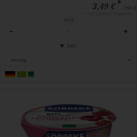
*
3,49 €
/ 500 g
1 * 500 g (6,98 € / Kilogramm)
500 g
Anzahl
3,49
€