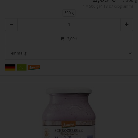
/ 500 g
1 * 500 g (4,18 € / Kilogramm)
500 g
Anzahl
2,09
€