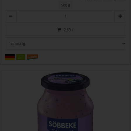
500 g
Anzahl
2,89
€