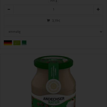
500 g
Anzahl
3,19
€