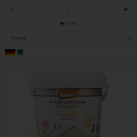
Anzahl
3,19
€