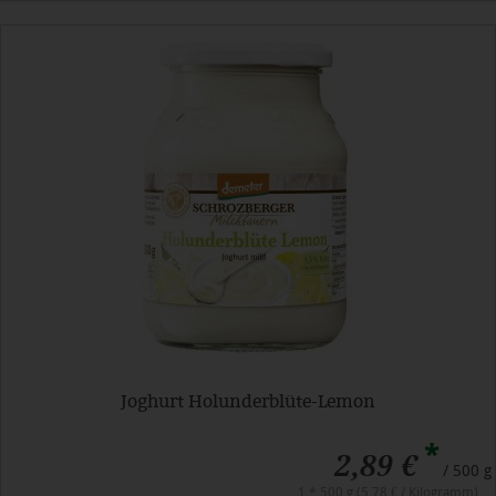
Joghurt Holunderblüte-Lemon
*
2,89 €
/ 500 g
1 * 500 g (5,78 € / Kilogramm)