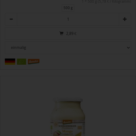
1 * 500 g (5,78 € / Kilogramm)
500 g
Anzahl
2,89
€