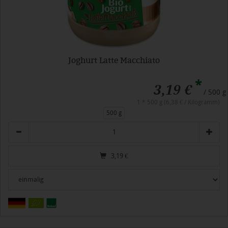
Joghurt Latte Macchiato
*
3,19 €
/ 500 g
1 * 500 g (6,38 € / Kilogramm)
500 g
Anzahl
3,19
€