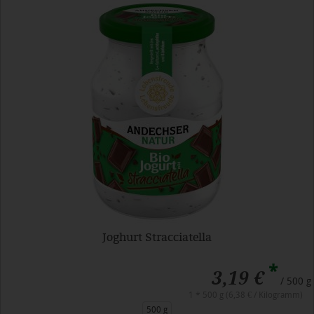
Joghurt Stracciatella
*
3,19 €
/ 500 g
1 * 500 g (6,38 € / Kilogramm)
500 g