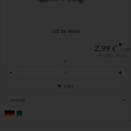
Dill im Bund
*
2,99 €
/ ST
1 * ST (2,99 € / Bund)
ST
Anzahl
2,99
€