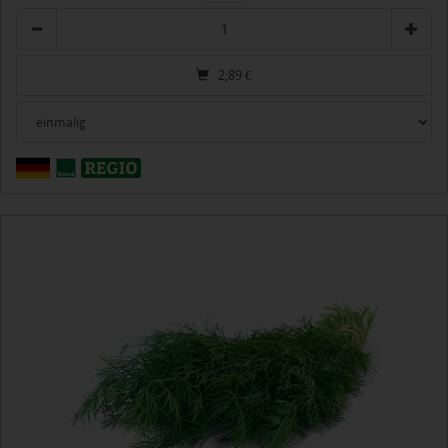
Anzahl
2,89
€