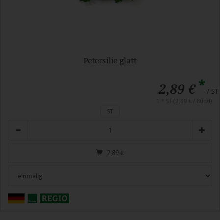
Petersilie glatt
*
2,89 €
/ ST
1 * ST (2,89 € / Bund)
ST
Anzahl
2,89
€