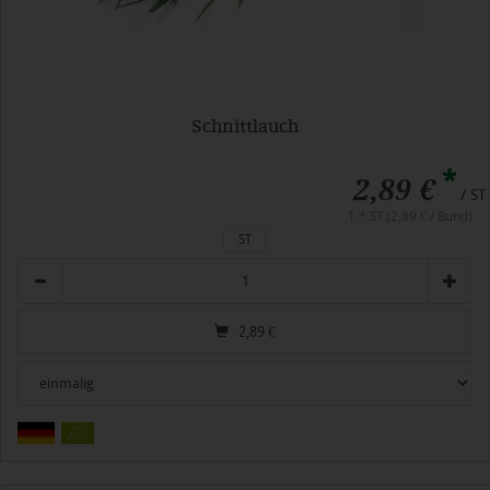
Schnittlauch
*
2,89 €
/ ST
1 * ST (2,89 € / Bund)
ST
Anzahl
2,89
€