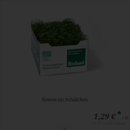
Kresse im Schälchen
*
1,29 €
/ ST
1 * ST (1,29 € / Stück)
ST