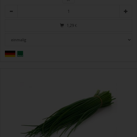
Anzahl
1,29
€