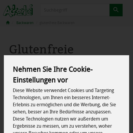
Produkt
Backwaren
glutenfreie Backwaren
Glutenfreie
Backwaren
Nehmen Sie Ihre Cookie-
5 von 2040
Einstellungen vor
Diese Website verwendet Cookies und Targeting
Technologien, um Ihnen ein besseres Internet-
Erlebnis zu ermöglichen und die Werbung, die Sie
Liebe Kunden,
sehen, besser an Ihre Bedürfnisse anzupassen.
leider können wir ab dem 01.03.2026 die
frischen
Diese Technologien nutzen wir außerdem um
glutenfreien Backwaren von der
Bäckerei Paulssen
nicht
Ergebnisse zu messen, um zu verstehen, woher
mehr anbieten!