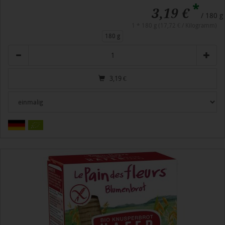
*
3,19 €
/ 180 g
1 * 180 g (17,72 € / Kilogramm)
180 g
Anzahl
3,19
€