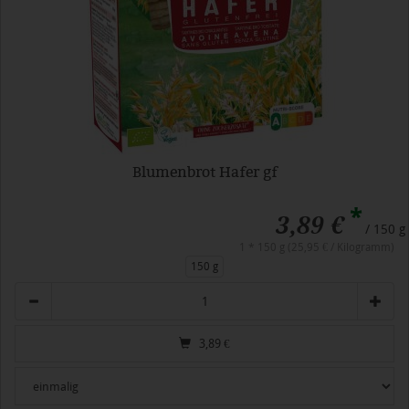
Blumenbrot Hafer gf
*
3,89 €
/ 150 g
1 * 150 g (25,95 € / Kilogramm)
150 g
Anzahl
3,89
€