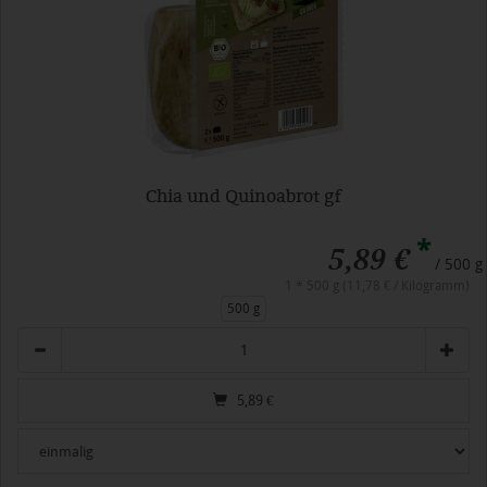
Chia und Quinoabrot gf
*
5,89 €
/ 500 g
1 * 500 g (11,78 € / Kilogramm)
500 g
Anzahl
5,89
€