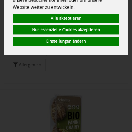
unsere Besucher kommen oder um unsere
Als Alternative bieten wir Ihnen ab sofort hier haltbare
Website weiter zu entwickeln.
abgepackte glutenfreie Backwaren an.
Alle akzeptieren
Nur essenzielle Cookies akzeptieren
Einstellungen ändern
Hersteller
Ernährung
Allergene